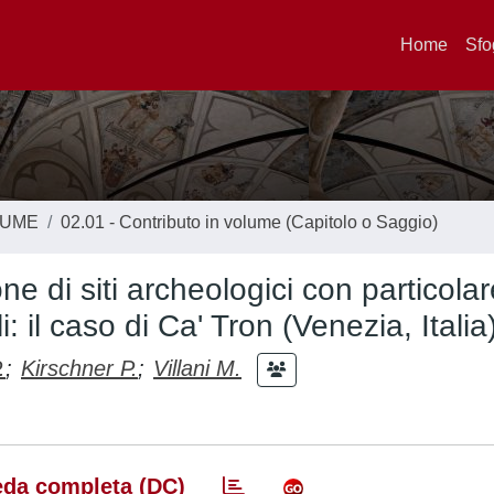
Home
Sfo
LUME
02.01 - Contributo in volume (Capitolo o Saggio)
e di siti archeologici con particolar
i: il caso di Ca' Tron (Venezia, Italia
.
;
Kirschner P.
;
Villani M.
da completa (DC)