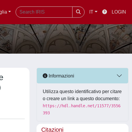
glia
IT
LOGIN
e
Informazioni
)
Utilizza questo identificativo per citare
o creare un link a questo documento:
https://hdl.handle.net/11577/3556
393
Citazioni