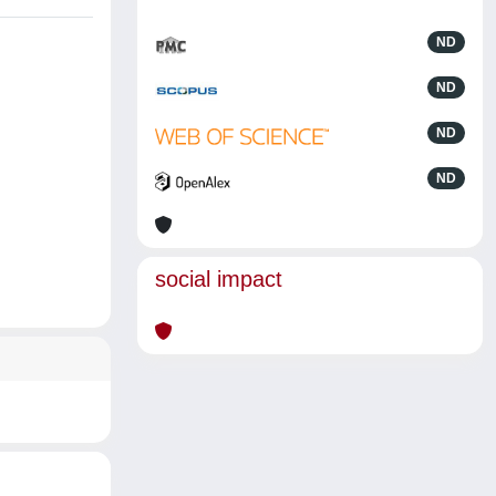
ND
ND
ND
ND
social impact