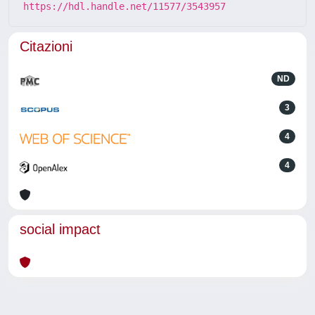
https://hdl.handle.net/11577/3543957
Citazioni
ND
3
4
4
social impact