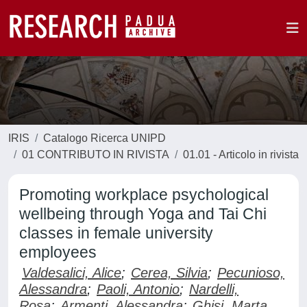
IRIS
Catalogo Ricerca UNIPD
01 CONTRIBUTO IN RIVISTA
01.01 - Articolo in rivista
Promoting workplace psychological
wellbeing through Yoga and Tai Chi
classes in female university
employees
Valdesalici, Alice
;
Cerea, Silvia
;
Pecunioso,
Alessandra
;
Paoli, Antonio
;
Nardelli,
Rosa
;
Armenti, Alessandra
;
Ghisi, Marta