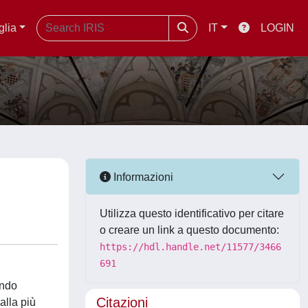
glia
IT
LOGIN
Informazioni
Utilizza questo identificativo per citare
o creare un link a questo documento:
https://hdl.handle.net/11577/3466
691
ando
Citazioni
alla più