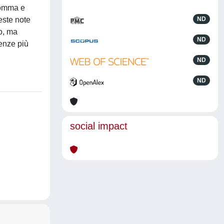
 somma e
ueste note
ND
to, ma
ND
genze più
ND
ND
social impact