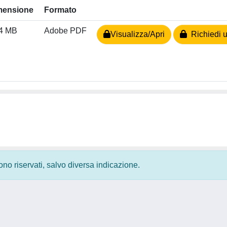
mensione
Formato
34 MB
Adobe PDF
Visualizza/Apri
Richiedi u
 sono riservati, salvo diversa indicazione.