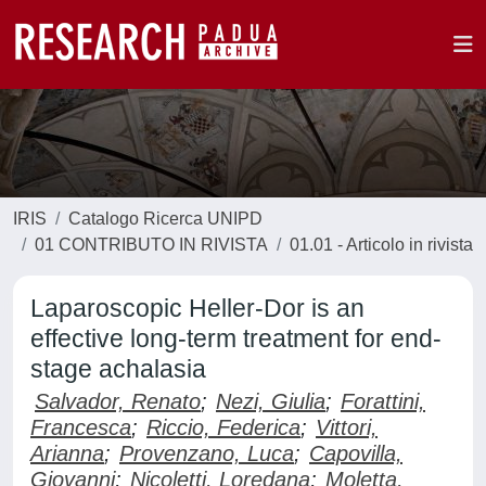
IRIS
Catalogo Ricerca UNIPD
01 CONTRIBUTO IN RIVISTA
01.01 - Articolo in rivista
Laparoscopic Heller-Dor is an
effective long-term treatment for end-
stage achalasia
Salvador, Renato
;
Nezi, Giulia
;
Forattini,
Francesca
;
Riccio, Federica
;
Vittori,
Arianna
;
Provenzano, Luca
;
Capovilla,
Giovanni
;
Nicoletti, Loredana
;
Moletta,