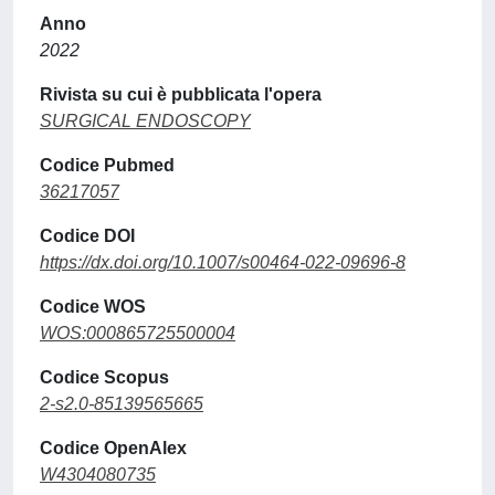
Anno
2022
Rivista su cui è pubblicata l'opera
SURGICAL ENDOSCOPY
Codice Pubmed
36217057
Codice DOI
https://dx.doi.org/10.1007/s00464-022-09696-8
Codice WOS
WOS:000865725500004
Codice Scopus
2-s2.0-85139565665
Codice OpenAlex
W4304080735