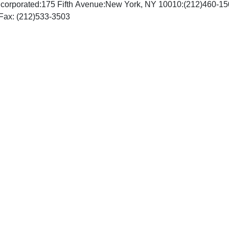
ncorporated:175 Fifth Avenue:New York, NY 10010:(212)460-1
http://www.springer-ny.com, Fax: (212)533-3503