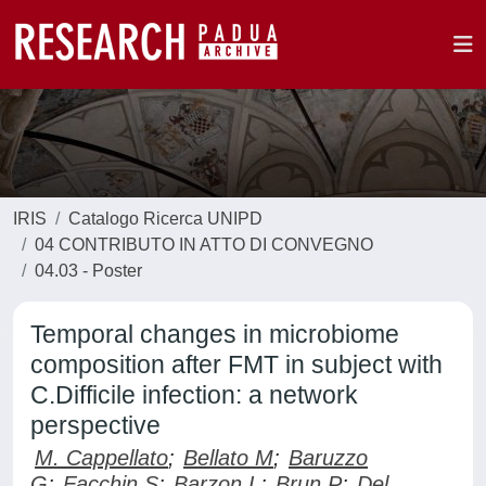
IRIS
Catalogo Ricerca UNIPD
04 CONTRIBUTO IN ATTO DI CONVEGNO
04.03 - Poster
Temporal changes in microbiome
composition after FMT in subject with
C.Difficile infection: a network
perspective
M. Cappellato
;
Bellato M
;
Baruzzo
G
;
Facchin S
;
Barzon L
;
Brun P
;
Del