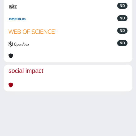
ND
ND
ND
ND
social impact
Powered by
IRIS
-
about IRIS
-