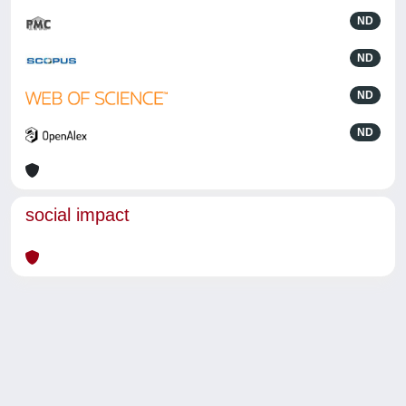
ND
ND
ND
ND
social impact
Powered by
IRIS
-
about IRIS
-