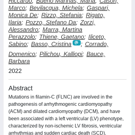
Riccardo
;
Bueno Marinas, Maria
;
Cason,
Marco
;
Bevilacqua, Michela
;
Gaspari,
Monica De
;
Rizzo, Stefania
;
Rigato,
Ilaria
;
Pozzo, Stefano Da
;
Zorzi,
Alessandro
;
Marra, Martina
Perazzolo
;
Thiene, Gaetano
;
Iliceto,
Sabino
;
Basso, Cristina
;
Corrado,
Domenico
;
Pilichou, Kalliopi
;
Bauce,
Barbara
2022
Abstract
Mutations in filamin-C (FLNC) are involved in the
pathogenesis of arrhythmogenic cardiomyopathy
(ACM) and dilated cardiomyopathy (DCM), and have
been associated with a left ventricular (LV) phenotype,
characterized by non-ischemic LV fibrosis, ventricular
arrhythmias and sudden cardiac death (SCD).