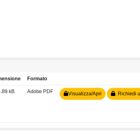
mensione
Formato
.89 kB
Adobe PDF
Visualizza/Apri
Richiedi u