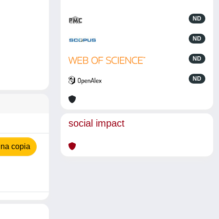
ND
ND
ND
ND
social impact
na copia