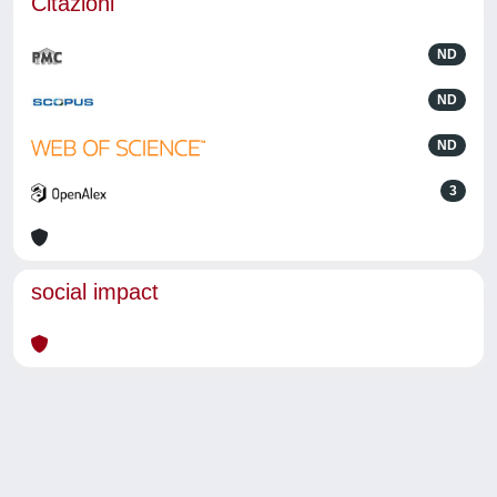
Citazioni
ND
ND
ND
3
social impact