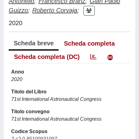
Antonello
;
Francesco Branz
;
Gian Paolo
Guizzo
;
Roberto Corvaja
;
2020
Scheda breve
Scheda completa
Scheda completa (DC)
Anno
2020
Titolo del Libro
71st International Astronautical Congress
Titolo convegno
71st International Astronautical Congress
Codice Scopus
2-s2.0-85100931097