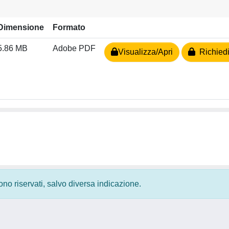
Dimensione
Formato
5.86 MB
Adobe PDF
Visualizza/Apri
Richiedi
 sono riservati, salvo diversa indicazione.