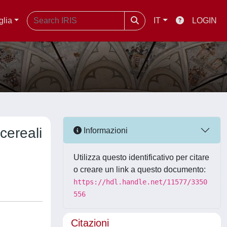
glia
IT
LOGIN
 cereali
Informazioni
Utilizza questo identificativo per citare
o creare un link a questo documento:
https://hdl.handle.net/11577/3350
556
Citazioni