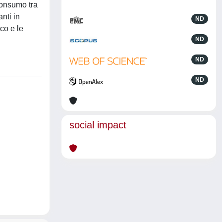
 consumo tra
nti in
ND
co e le
ND
ND
ND
social impact