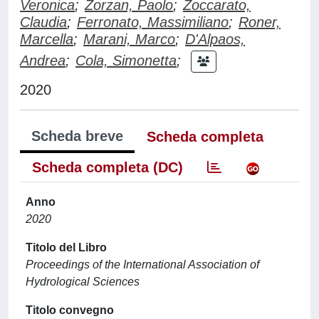
Veronica
;
Zorzan, Paolo
;
Zoccarato,
Claudia
;
Ferronato, Massimiliano
;
Roner,
Marcella
;
Marani, Marco
;
D'Alpaos,
Andrea
;
Cola, Simonetta
;
2020
Scheda breve
Scheda completa
Scheda completa (DC)
Anno
2020
Titolo del Libro
Proceedings of the International Association of
Hydrological Sciences
Titolo convegno