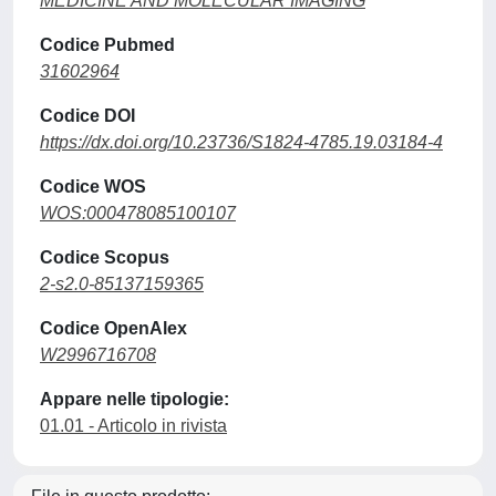
MEDICINE AND MOLECULAR IMAGING
Codice Pubmed
31602964
Codice DOI
https://dx.doi.org/10.23736/S1824-4785.19.03184-4
Codice WOS
WOS:000478085100107
Codice Scopus
2-s2.0-85137159365
Codice OpenAlex
W2996716708
Appare nelle tipologie:
01.01 - Articolo in rivista