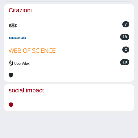
Citazioni
7
18
2
18
social impact