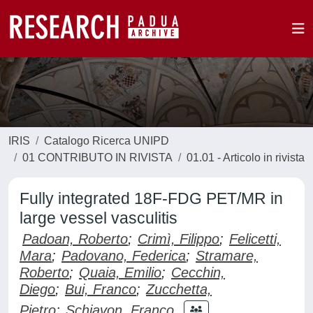
IRIS
Catalogo Ricerca UNIPD
01 CONTRIBUTO IN RIVISTA
01.01 - Articolo in rivista
Fully integrated 18F-FDG PET/MR in
large vessel vasculitis
Padoan, Roberto
;
Crimì, Filippo
;
Felicetti,
Mara
;
Padovano, Federica
;
Stramare,
Roberto
;
Quaia, Emilio
;
Cecchin,
Diego
;
Bui, Franco
;
Zucchetta,
Pietro
;
Schiavon, Franco