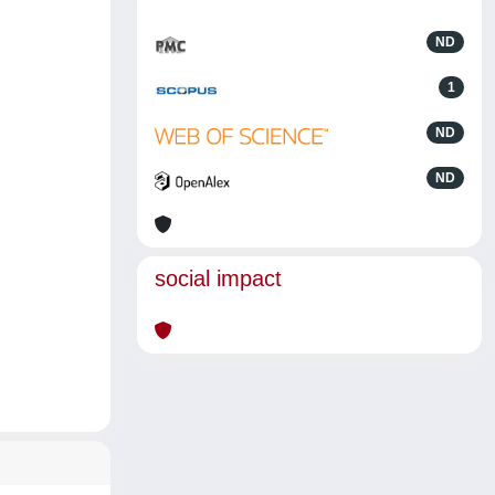
ND
1
ND
ND
social impact