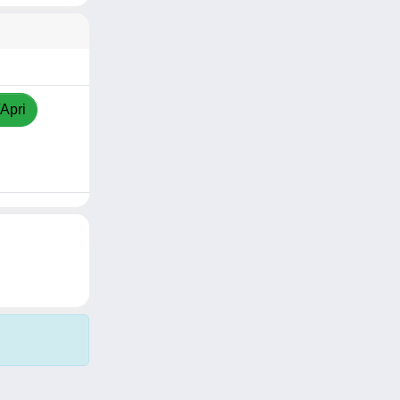
/Apri