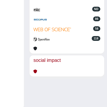
ND
86
58
118
social impact