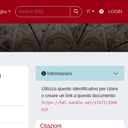
glia
IT
LOGIN
n
Informazioni
Utilizza questo identificativo per citare
o creare un link a questo documento:
https://hdl.handle.net/11577/3308
615
Citazioni