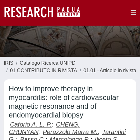
IRIS
Catalogo Ricerca UNIPD
01 CONTRIBUTO IN RIVISTA
01.01 - Articolo in rivista
How to improve therapy in
myocarditis: role of cardiovascular
magnetic resonance and of
endomyocardial biopsy
Caforio A. L. P.
;
CHENG,
CHUNYAN
;
Perazzolo Marra M.
;
Tarantini
G.
;
Basso C.
;
Marcolongo R.
;
Iliceto S.