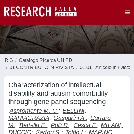
IRIS
Catalogo Ricerca UNIPD
01 CONTRIBUTO IN RIVISTA
01.01 - Articolo in rivista
Characterization of intellectual
disability and autism comorbidity
through gene panel sequencing
Aspromonte M. C.
;
BELLINI,
MARIAGRAZIA
;
Gasparini A.
;
Carraro
M.
;
Bettella E.
;
Polli R.
;
Cesca F.
;
MILANI,
DUCCIO
;
Sartori S.
;
Toldo I.
;
MARINO