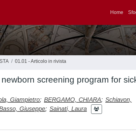
Home
Sfo
ISTA
01.01 - Articolo in rivista
l newborn screening program for sick
ola, Giampietro
;
BERGAMO, CHIARA
;
Schiavon,
Basso, Giuseppe
;
Sainati, Laura