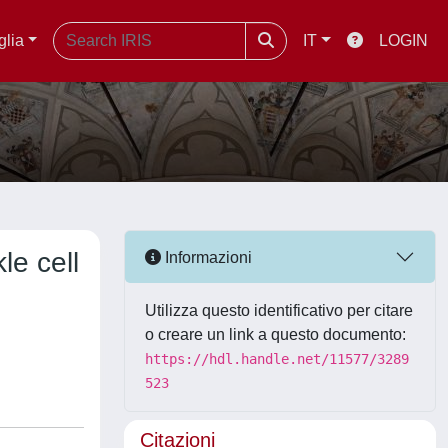
glia
IT
LOGIN
le cell
Informazioni
Utilizza questo identificativo per citare
o creare un link a questo documento:
https://hdl.handle.net/11577/3289
523
Citazioni