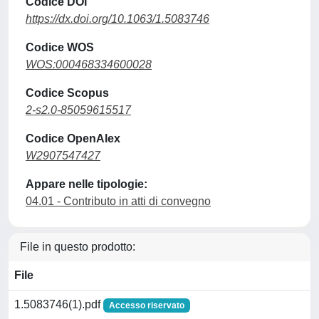
Codice DOI
https://dx.doi.org/10.1063/1.5083746
Codice WOS
WOS:000468334600028
Codice Scopus
2-s2.0-85059615517
Codice OpenAlex
W2907547427
Appare nelle tipologie:
04.01 - Contributo in atti di convegno
File in questo prodotto:
File
1.5083746(1).pdf
Accesso riservato