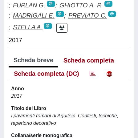
;
FURLAN G.
;
GHIOTTO A. R.
;
MADRIGALI E.
;
PREVIATO C.
;
STELLA A.
2017
Scheda breve
Scheda completa
Scheda completa (DC)
Anno
2017
Titolo del Libro
I pavimenti romani di Aquileia. Contesti, tecniche,
repertorio decorativo
Collana/serie monografica