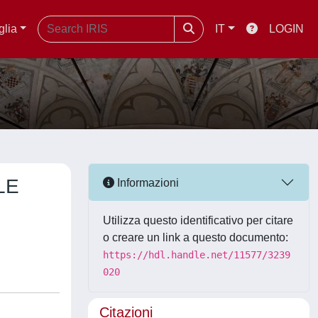
glia
IT
LOGIN
LE
Informazioni
Utilizza questo identificativo per citare
o creare un link a questo documento:
https://hdl.handle.net/11577/3239
020
Citazioni