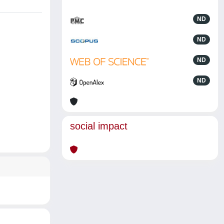
ND
ND
ND
ND
social impact