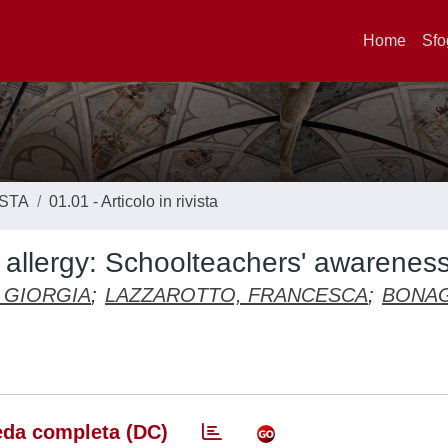
Home
Sfo
ISTA
01.01 - Articolo in rivista
od allergy: Schoolteachers' awarenes
 GIORGIA
;
LAZZAROTTO, FRANCESCA
;
BONA
da completa (DC)