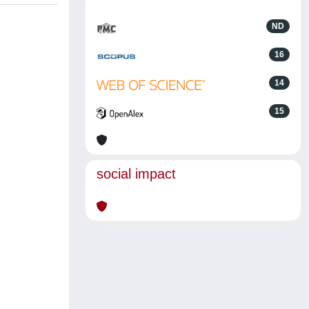
ND
16
14
15
social impact