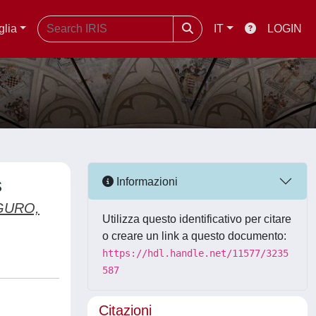
glia
IT
LOGIN
s
Informazioni
GURO,
Utilizza questo identificativo per citare
o creare un link a questo documento:
https://hdl.handle.net/11577/3235
587
Citazioni