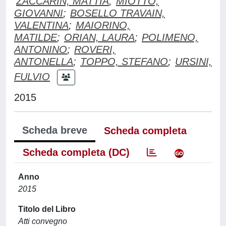
ZACCARIN, MATTIA
;
MIOTTO,
GIOVANNI
;
BOSELLO TRAVAIN,
VALENTINA
;
MAIORINO,
MATILDE
;
ORIAN, LAURA
;
POLIMENO,
ANTONINO
;
ROVERI,
ANTONELLA
;
TOPPO, STEFANO
;
URSINI,
FULVIO
2015
Scheda breve
Scheda completa
Scheda completa (DC)
Anno
2015
Titolo del Libro
Atti convegno