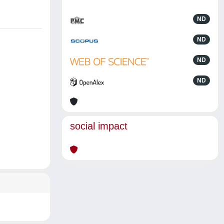
ND
ND
ND
ND
social impact