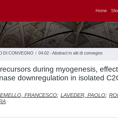
Home
Sfo
TO DI CONVEGNO
04.02 - Abstract in atti di convegno
recursors during myogenesis, effect
inase downregulation in isolated C
EMELLO, FRANCESCO
;
LAVEDER, PAOLO
;
RO
RA