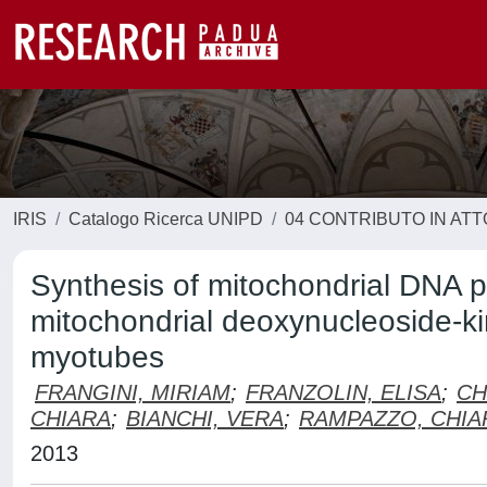
IRIS
Catalogo Ricerca UNIPD
04 CONTRIBUTO IN AT
Synthesis of mitochondrial DNA p
mitochondrial deoxynucleoside-k
myotubes
FRANGINI, MIRIAM
;
FRANZOLIN, ELISA
;
CH
CHIARA
;
BIANCHI, VERA
;
RAMPAZZO, CHIA
2013