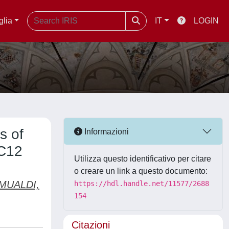
glia
IT
LOGIN
s of
Informazioni
2C12
Utilizza questo identificativo per citare
o creare un link a questo documento:
MUALDI,
https://hdl.handle.net/11577/2688
154
Citazioni