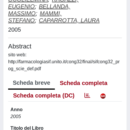
EUGENIO
;
BELLANDA,
MASSIMO
;
MAMMI,
STEFANO
;
CAPARROTTA, LAURA
2005
Abstract
sito web:
http://farmacologiasif.unito.it/cong32/final/sifcong32_pr
og_scie_def.pdf
Scheda breve
Scheda completa
Scheda completa (DC)
Anno
2005
Titolo del Libro