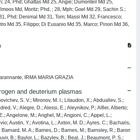
; 24, Phd; Ghattas Md 25, Angie; Dumonteil Md 25,
llmoos Md, Moritz; Phd, ; 28, Mph; Goel Md 29, Sachin S.;
; 31, Phd; Denimal Md 31, Tom; Massi Md 32, Francesco;
stro Md 35, Filippo; Di Eusanio Md 35, Marco; Pinon Md 36,
e
; Carannante, IRMA MARIA GRAZIA
drogen and deuterium plasmas
nidis, K.; Hjalmarsson, A.; Hobirk, J.; Hodille, E.; Hogben, C. H. A.; Hogeweij, G. M. D.; Hollingsworth, A.; Hollis, S.; Homfray, D. A.; Horã¡ä ek, J.; Hornung, G.; Horton, A. R.; Horton, L. D.; Horvath, L.; Hotchin, S. P.; Hough, M. R.; Howarth, P. J.; Hubbard, A.; Huber, A.; Huber, V.; Huddleston, T. M.; Hughes, M.; Huijsmans, G. T. A.; Hunter, C. L.; Huynh, P.; Hynes, A. M.; Iglesias, D.; Imazawa, N.; Imbeaux, F.; Imrã­å¡ek, M.; Incelli, M.; Innocente, P.; Irishkin, M.; Ivanova Stanik, I.; Jachmich, S.; Jacobsen, A. S.; Jacquet, P.; Jansons, J.; Jardin, A.; Jã¤rvinen, A.; Jaulmes, F.; Jednorã³g, S.; Jenkins, I.; Jeong, C.; Jepu, I.; Joffrin, E.; Johnson, R.; Johnson, T.; Johnston, Jane; Joita, L.; Jones, G.; Jones, T. T. C.; Hoshino, K. K.; Kallenbach, A.; Kamiya, K.; Kaniewski, J.; Kantor, A.; Kappatou, A.; Karhunen, J.; Karkinsky, D.; Karnowska, I.; Kaufman, M.; Kaveney, G.; Kazakov, Y.; Kazantzidis, V.; Keeling, D. L.; Keenan, T.; Keep, J.; Kempenaars, M.; Kennedy, C.; Kenny, D.; Kent, J.; Kent, O. N.; Khilkevich, E.; Kim, H. T.; Kim, H. S.; Kinch, A.; King, C.; King, D.; King, R. F.; Kinna, D. J.; Kiptily, V.; Kirk, A.; Kirov, K.; Kirschner, A.; Kizane, G.; Klepper, C.; Klix, A.; Knight, P.; Knipe, S. J.; Knott, S.; Kobuchi, T.; Kã¶chl, F.; Kocsis, G.; Kodeli, I.; Kogan, L.; Kogut, D.; Koivuranta, S.; Kominis, Y.; Kã¶ppen, M.; Kos, B.; Koskela, T.; Koslowski, H. R.; Koubiti, M.; Kovari, M.; Kowalska StrzÈ©ciwilk, E.; Krasilnikov, A.; Krasilnikov, V.; Krawczyk, N.; Kresina, M.; Krieger, K.; Krivska, A.; Kruezi, U.; Ksiaå¼ek, I.; Kukushkin, A.; Kundu, A.; Kurki Suonio, T.; Kwak, S.; Kwiatkowski, R.; Kwon, O. J.; Laguardia, L.; Lahtinen, A.; Laing, A.; Lam, N.; Lambertz, H. T.; Lane, C.; Lang, P. T.; Lanthaler, S.; Lapins, J.; Lasa, A.; Last, J. R.; Å aszyå„ska, E.; Lawless, R.; Lawson, A.; Lawson, K. D.; Lazaros, A.; Lazzaro, E.; Leddy, J.; Lee, S.; Lefebvre, X.; Leggate, H. J.; Lehmann, J.; Lehnen, M.; Leichtle, D.; Leichuer, P.; Leipold, F.; Lengar, I.; Lennholm, M.; Lerche, E.; Lescinskis, A.; Lesnoj, S.; Letellier, E.; Leyland, M.; Leysen, W.; Li, L.; Liang, Y.; Likonen, J.; Linke, J.; Linsmeier, C. h.; Lipschultz, B.; Liu, G.; Liu, Y.; Lo Schiavo, V. P.; Loarer, T.; Loarte, A.; Lobel, R. C.; Lomanowski, B.; Lomas, P. J.; Lã¶nnroth, J.; Lã³pez, J. M.; LÃ³pez Razola, J.; Lorenzini, R.; Losada, U.; Lovell, J. J.; Loving, A. B.; Lowry, C.; Luce, T.; Lucock, R. M. A.; Lukin, A.; Luna, C.; Lungaroni, M.; Lungu, C. P.; Lungu, M.; Lunniss, A.; Lupelli, I.; Lyssoivan, A.; Macdonald, N.; Macheta, P.; Maczewa, K.; Magesh, B.; Maget, P.; Maggi, C.; Maier, H.; Mailloux, J.; Makkonen, T.; Makwana, R.; Malaquias, A.; Malizia, A.; Manas, P.; Manning, A.; Manso, M. E.; Mantica, P.; Mantsinen, M.; Manzanares, A.; Maquet, P. h.; Marandet, Y.; Marcenko, N.; Marchetto, C.; Marchuk, O.; Marinelli, M.; Marinucci, M.; Markoviä, T.; Marocco, D.; Marot, L.; Marren, C. A.; Marshal, R.; Martin, A.; Martin, Y.; MartÃ­n De Aguilera, A.; Martã­nez, F. J.; MartÃ­n SolÃ­s, J. R.; Martynova, Y.; Maruyama, S.; Masiello, A.; Maslov, M.; Matejcik, S.; Mattei, M.; Matthews, G. F.; Maviglia, F.; Mayer, M