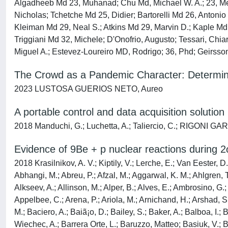
Algadheeb Md 23, Muhanad; Chu Md, Michael W. A.; 23, Med
Nicholas; Tchetche Md 25, Didier; Bartorelli Md 26, Antoni
Kleiman Md 29, Neal S.; Atkins Md 29, Marvin D.; Kaple Md
Triggiani Md 32, Michele; D'Onofrio, Augusto; Tessari, Chi
Miguel A.; Estevez-Loureiro MD, Rodrigo; 36, Phd; Geirss
The Crowd as a Pandemic Character: Determini
2023 LUSTOSA GUERIOS NETO, Aureo
A portable control and data acquisition solut
2018 Manduchi, G.; Luchetta, A.; Taliercio, C.; RIGONI
Evidence of 9Be + p nuclear reactions during
2018 Krasilnikov, A. V.; Kiptily, V.; Lerche, E.; Van Eester, D.; Afanasyev, V. I.; Giroud, C.; Goloborodko, V.; Hellesen, C.; Popovichev, S. V.; Mironov, M. I.; Litaudon, X.; Abduallev, S.; Abhangi, M.; Abreu, P.; Afzal, M.; Aggarwal, K. M.; Ahlgren, T.; Ahn, J. H.; Aho Mantila, L.; Aiba, N.; Airila, M.; Albanese, R.; Aldred, V.; Alegre, D.; Alessi, E.; Aleynikov, P.; Alfier, Alberto; Alkseev, A.; Allinson, M.; Alper, B.; Alves, E.; Ambrosino, G.; Ambrosino, R.; Amicucci, L.; Amosov, V.; Andersson SundÃ©n, E.; Angelone, M.; Anghel, M.; Angioni, C.; Appel, L.; Appelbee, C.; Arena, P.; Ariola, M.; Arnichand, H.; Arshad, S.; Ash, A.; Ashikawa, N.; Aslanyan, V.; Asunta, O.; Auriemma, Fulvio; Austin, Y.; Avotina, L.; Axton, M. D.; Ayres, C.; Bacharis, M.; Baciero, A.; Baiã¡o, D.; Bailey, S.; Baker, A.; Balboa, I.; Balden, M.; Balshaw, N.; Bament, R.; Banks, J. W.; Baranov, Y. F.; Barnard, M. A.; Barnes, D.; Barnes, M.; Barnsley, R.; Baron Wiechec, A.; Barrera Orte, L.; Baruzzo, Matteo; Basiuk, V.; Bassan, M.; Bastow, R.; Batista, A.; Batistoni, P.; Baughan, R.; Bauvir, B.; Baylor, L.; Bazylev, B.; Beal, J.; Beaumont, P. S.; Beckers, M.; Beckett, B.; Becoulet, A.; Bekris, N.; Beldishevski, M.; Bell, K.; Belli, F.; Bellinger, M.; Belonohy, Ã. ‰.; Ben Ayed, N.; Benterman, N. A.; Bergsã¥ker, H.; Bernardo, J.; Bernert, M.; Berry, M.; Bertalot, L.; Besliu, C.; Beurskens, M.; Bieg, B.; Bielecki, J.; Biewer, T.; Bigi, M.; Bã­lkovã¡, P.; Binda, F.; Bisoffi, A.; Bizarro, J. P. S.; Bjã¶rkas, C.; Blackburn, J.; Blackman, K.; Blackman, T. R.; Blanchard, P.; Blatchford, P.; Bobkov, V.; Boboc, A.; Bodnã¡r, G.; Bogar, O.; Bolshakova, I.; Bolzonella, Tommaso; Bonanomi, N.; Bonelli, F.; Boom, J.; Booth, J.; Borba, D.; Borodin, D.; Borodkina, I.; Botrugno, A.; Bottereau, C.; Boulting, P.; Bourdelle, C.; Bowden, M.; Bower, C.; Bowman, C.; Boyce, T.; Boyd, C.; Boyer, H. J.; Bradshaw, J. M. A.; Braic, V.; Bravanec, R.; Breizman, B.; Bremond, S.; Brennan, P. D.; Breton, S.; Brett, A.; Brezinsek, S.; Bright, M. D. J.; Brix, M.; Broeckx, W.; Brombin, Matteo; Broså‚awski, A.; Brown, D. P. D.; Brown, M.; Bruno, E.; Bucalossi, J.; Buch, J.; Buchanan, J.; Buckley, M. A.; Budny, R.; Bufferand, H.; Bulman, M.; Bulmer, N.; Bunting, P.; Buratti, P.; Burckhart, A.; Buscarino, A.; Busse, A.; Butler, N. K.; Bykov, I.; Byrne, J.; Cahyna, P.; Calabrã², G.; Calvo, I.; Camenen, Y.; Camp, P.; Campling, D. C.; Cane, J.; Cannas, B.; Capel, A. J.; Card, P. J.; Cardinali, A.; Carman, P.; Carr, M.; Carralero, D.; Carraro, L.; Carvalho, B. B.; Carvalho, I.; Carvalho, P.; Casson, F. J.; Castaldo, C.; Catarino, N.; Caumont, J.; Causa, F.; Cavazzana, R.; Cave Ayland, K.; Cavinato, M.; Cecconello, M.; Ceccuzzi, S.; Cecil, E.; Cenedese, Angelo; Cesario, R.; Challis, C. D.; Chandler, M.; Chandra, D.; Chang, C. S.; Chankin, A.; Chapman, I. T.; Chapman, S. C.; Chernyshova, M.; Chitarin, Giuseppe; Ciraolo, G.; Ciric, D.; Citrin, J.; Clairet, F.; Clark, E.; Clark, M.; Clarkson, R.; Clatworthy, D.; Clements, C.; Cleverly, M.; Coad, J. P.; Coates, P. A.; Cobalt, A.; Coccorese, V.; Cocilovo, V.; Coda, S.; Coelho, R.; Coenen, J. W.; Coffey, I.; Colas, L.; Collins, S.; Conka, D.; Conroy, S.; Conway, N.; Coombs, D.; Cooper, D.; Cooper, S. R.; Corradino, C.; Corre, Y.; Corrigan, G.; Cortes, S.; Coster, D.; Couchman, A. S.; Cox, 