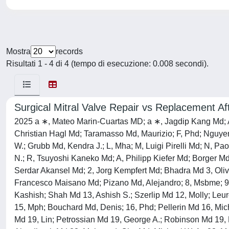
Mostra
records
Risultati 1 - 4 di 4 (tempo di esecuzione: 0.008 secondi).
Surgical Mitral Valve Repair vs Replacement 
2025 a ∗, Mateo Marin-Cuartas MD; a ∗, Jagdip Kang Md; 
Christian Hagl Md; Taramasso Md, Maurizio; F, Phd; Nguyen 
W.; Grubb Md, Kendra J.; L, Mha; M, Luigi Pirelli Md; N, 
N.; R, Tsuyoshi Kaneko Md; A, Philipp Kiefer Md; Borger Md,
Serdar Akansel Md; 2, Jorg Kempfert Md; Bhadra Md 3, Olive
Francesco Maisano Md; Pizano Md, Alejandro; 8, Msbme; 9,
Kashish; Shah Md 13, Ashish S.; Szerlip Md 12, Molly; Leu
15, Mph; Bouchard Md, Denis; 16, Phd; Pellerin Md 16, Mi
Md 19, Lin; Petrossian Md 19, George A.; Robinson Md 19, 