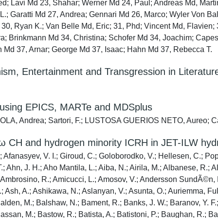
; Lavi Md 23, Shahar; Werner Md 24, Paul; Andreas Md, Martin
o L.; Garatti Md 27, Andrea; Gennari Md 26, Marco; Wyler Von Ba
 30, Ryan K.; Van Belle Md, Eric; 31, Phd; Vincent Md, Flavien
ara; Brinkmann Md 34, Christina; Schofer Md 34, Joachim; Cape
on Md 37, Arnar; George Md 37, Isaac; Hahn Md 37, Rebecca T.
sm, Entertainment and Transgression in Literatur
ion using EPICS, MARTe and MDSplus
 GAROLA, Andrea; Sartori, F.; LUSTOSA GUERIOS NETO, Aureo
 2ω CH and hydrogen minority ICRH in JET-ILW hy
M. P.; Craciunescu, T.; Cramp, S.; Craven, R.; Crisanti, F.; Croci, G.; Croft, D.; Crombã©, K.; Crowe, R.; Cruz, N.; Cseh, G.; Cufar, A.; Cullen, A.; Curuia, M.; Czarnecka, A.; Dabirikhah, H.; Dalgliesh, P.; Dalley, S.; Dankowski, J.; Darrow, D.; Davies, O.; Davis, W.; Day, C.; Day, I. E.; De Bock, M.; De Castro, A.; De La Cal, E.; De La Luna, E.; De Masi, G.; De Pablos, J. L.; De Temmerman, G.; De Tommasi, G.; De Vries, P.; Deakin, K.; Deane, J.; Degli Agostini, F.; Dejarnac, R.; Delabie, E.; Den Harder, N.; Dendy, R. O.; Denis, J.; Denner, P.; Devaux, S.; Devynck, P.; Di Maio, F.; Di Siena, A.; Di Troia, C.; Dinca, P.; D'Inca, R.; Ding, B.; Dittmar, T.; Doerk, H.; Doerner, R. P.; Donnã©, T.; Dorling, S. E.; Dormido Canto, S.; Doswon, S.; Douai, D.; Doyle, P. T.; Drenik, A.; Drewelow, P.; Drews, P.; Duckworth, P. h.; Dumont, R.; Dumortier, P.; Dunai, D.; Dunne, M.; Äžuran, I.; Durodiã©, F.; Dutta, P.; Duval, B. P.; Dux, R.; Dylst, K.; Dzysiuk, N.; Edappala, P. V.; Edmond, J.; Edwards, A. M.; Edwards, J.; Eich, T. h.; Ekedahl, A.; El Jorf, R.; Elsmore, C. G.; Enachescu, M.; Ericsson, G.; Eriksson, F.; Eriksson, J.; Eriksson, L. G.; Esposito, B.; Esquembri, S.; Esser, H. G.; Esteve, D.; Evans, B.; Evans, G. E.; Evison, G.; Ewart, G. D.; Fagan, D.; Faitsch, M.; Falie, D.; Fanni, A.; Fasoli, A.; Faustin, J. M.; Fawlk, N.; Fazendeiro, L.; Fedorczak, N.; Felton, R. C.; Fenton, K.; Fernades, A.; Fernandes, H.; Ferreira, J.; Fessey, J. A.; Fã©vrier, O.; Ficker, O.; Field, A.; Fietz, S.; Figueiredo, A.; Figueiredo, J.; Fil, A.; Finburg, P.; Firdaouss, M.; Fischer, U.; Fittill, L.; Fitzgerald, M.; Flammini, D.; Flanagan, J.; Fleming, C.; Flinders, K.; Fonnesu, N.; Fontdecaba, J. M.; Formisano, A.; Forsythe, L.; Fortuna, L.; Fortuna Zalesna, E.; Fortune, M.; Foster, S.; Franke, T.; Franklin, T.; Frasca, M.; Frassinetti, L.; Freisinger, M.; Fresa, R.; Frigione, D.; Fuchs, V.; Fuller, D.; Futatani, S.; Fyvie, J.; Gã¡l, K.; Galassi, D.; Gaå‚azka, K.; Galdon Quiroga, J.; Gallagher, J.; Gallart, D.; Galvã¡o, R.; Gao, X.; Gao, Y.; Garcia, J.; Garcia Carrasco, A.; GarcÃ­a MuÃ±oz, M.; Gardarein, J. L.; Garzotti, L.; Gaudio, P.; Gauthier, E.; Gear, D. F.; Gee, S. J.; Geiger, B.; Gelfusa, M.; Gerasimov, S.; Gervasini, G.; Gethins, M.; Ghani, Z.; Ghate, M.; Gherendi, M.; Giacalone, J. C.; Giacomelli, L.; Gibson, C. S.; Giegerich, T.; Gil, C.; Gil, L.; Gilligan, S.; Gin, D.; Giovannozzi, E.; Girardo, J. B.; Giroud, C.; Giruzzi, Gerardo; Glã¶ggler, S.; Godwin, J.; Goff, J.; Gohil, P.; Goloborod'Ko, V.; Gomes, R.; Goncalves, B.; Goniche, M.; Goodliffe, M.; Goodyear, A.; Gorini, G.; Gosk, M.; Goulding, R.; Goussarov, A.; Gowland, R.; Graham, B.; Graham, M. E.; Graves, J. P.; Grazier, N.; Grazier, P.; Green, N. R.; Greuner, H.; Grierson, B.; Griph, F. S.; Grisolia, C.; Grist, D.; Groth, M.; Grove, R.; Grundy, C. N.; Grzonka, J.; Guard, D.; Guã©rard, C.; Guillemaut, C.; Guirlet, R.; Gurl, C.; Utoh, H. H.; Hackett, L. J.; Hacquin, S.; Hagar, A.; Hager, R.; Hakola, A.; Halitovs, M.; Hall, S. J.; Hallworth Cook, S. P.; Hamlyn Harris, C.; Hammond, K.; Harrington, C.; Harrison, J.; Harting, D.; Hasenbeck, F.; Hatano, Y.; Hatch, D. R.; Haupt, T. D. V.; Hawes, J.; Hawkes, N. C.; Hawkins, J.; Hawkins, P.; Haydon, P. W.; Hayter, N.; Hazel, S.; Heesterman, P. J. L.; Heinola, K.; Hellesen, C.; Hellsten, T.; Helou, W.; Hemming, O. N.; Hender, T. C.; Henderson, M.; Henderson, S. S.; Henriques, R.; Hepple, D.; Hermon, G.; Hertout, P.; Hidalgo, C.; Highcock, E. G.; Hill, M.; Hillairet, J.; Hillesheim, J.; Hillis, D.; Hiza