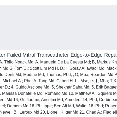
After Failed Mitral Transcatheter Edge-to-Edge R
A, Thilo Noack Md; A, Manuela De La Cuesta Md; B, Markus Kra
Md G, Tom C.; Scott Lim Md H, D.; I, Gorav Ailawadi Md; Mack M
Paolo Denti Md; Modine Md, Thomas; Phd, ; O, Mba; Reardon Md P
 Michael A.; Phd, A; Tang Md, Gilbert H. L.; Msc, ; s †, Mba; T
r D.; 4, Guido Ascione Md; 5, Shekhar Saha Md; 5, Erik Bagaev 
 Marissa Donatelle Md; Romano Md 10, Matthew A.; Squiers Md 
rent Md 14, Guillaume; Anselmi Md, Amedeo; 14, Phd; Corbinea
chel; Demers Md 16, Philippe; Ben Ali Md, Walid; 16, Phd; Ru
Newell B.; Leroux Md 20, Lionel; Kliger Md 21, Chad A.; Flagie