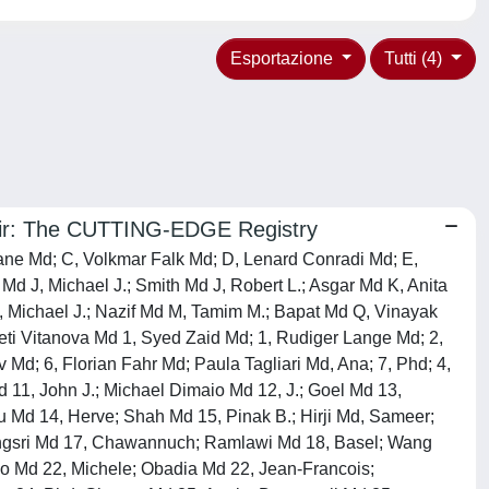
Esportazione
Tutti (4)
epair: The CUTTING-EDGE Registry
ne Md; C, Volkmar Falk Md; D, Lenard Conradi Md; E,
d J, Michael J.; Smith Md J, Robert L.; Asgar Md K, Anita
, Michael J.; Nazif Md M, Tamim M.; Bapat Md Q, Vinayak
 Keti Vitanova Md 1, Syed Zaid Md; 1, Rudiger Lange Md; 2,
Md; 6, Florian Fahr Md; Paula Tagliari Md, Ana; 7, Phd; 4,
11, John J.; Michael Dimaio Md 12, J.; Goel Md 13,
u Md 14, Herve; Shah Md 15, Pinak B.; Hirji Md, Sameer;
aengsri Md 17, Chawannuch; Ramlawi Md 18, Basel; Wang
llo Md 22, Michele; Obadia Md 22, Jean-Francois;