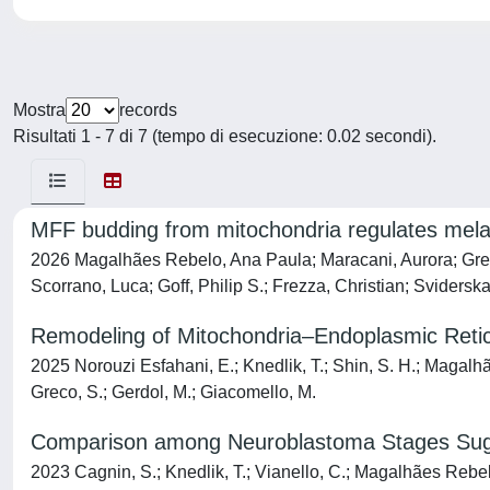
Mostra
records
Risultati 1 - 7 di 7 (tempo di esecuzione: 0.02 secondi).
MFF budding from mitochondria regulates mel
2026 Magalhães Rebelo, Ana Paula; Maracani, Aurora; Greco,
Scorrano, Luca; Goff, Philip S.; Frezza, Christian; Sviders
Remodeling of Mitochondria–Endoplasmic Reti
2025 Norouzi Esfahani, E.; Knedlik, T.; Shin, S. H.; Magalhã
Greco, S.; Gerdol, M.; Giacomello, M.
Comparison among Neuroblastoma Stages Sugge
2023 Cagnin, S.; Knedlik, T.; Vianello, C.; Magalhães Rebelo