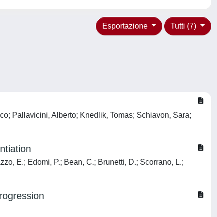
Esportazione
Tutti (7)
o; Pallavicini, Alberto; Knedlik, Tomas; Schiavon, Sara;
tiation
zo, E.; Edomi, P.; Bean, C.; Brunetti, D.; Scorrano, L.;
rogression