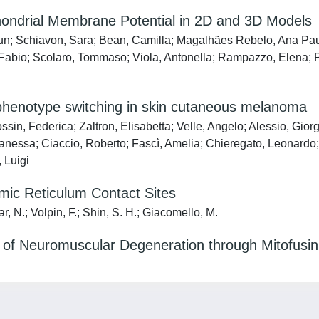
hondrial Membrane Potential in 2D and 3D Models
Hun; Schiavon, Sara; Bean, Camilla; Magalhães Rebelo, Ana Paul
 Fabio; Scolaro, Tommaso; Viola, Antonella; Rampazzo, Elena; P
phenotype switching in skin cutaneous melanoma
ossin, Federica; Zaltron, Elisabetta; Velle, Angelo; Alessio, Giorg
anessa; Ciaccio, Roberto; Fascì, Amelia; Chieregato, Leonardo;
 Luigi
mic Reticulum Contact Sites
r, N.; Volpin, F.; Shin, S. H.; Giacomello, M.
n of Neuromuscular Degeneration through Mitofusin