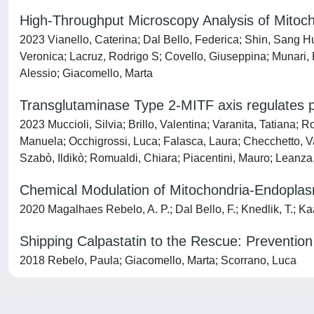
High-Throughput Microscopy Analysis of Mitoc
2023 Vianello, Caterina; Dal Bello, Federica; Shin, Sang 
Veronica; Lacruz, Rodrigo S; Covello, Giuseppina; Munari,
Alessio; Giacomello, Marta
Transglutaminase Type 2-MITF axis regulates 
2023 Muccioli, Silvia; Brillo, Valentina; Varanita, Tatiana; R
Manuela; Occhigrossi, Luca; Falasca, Laura; Checchetto, V
Szabò, Ildikò; Romualdi, Chiara; Piacentini, Mauro; Leanza,
Chemical Modulation of Mitochondria-Endoplas
2020 Magalhaes Rebelo, A. P.; Dal Bello, F.; Knedlik, T.; Kaa
Shipping Calpastatin to the Rescue: Preventio
2018 Rebelo, Paula; Giacomello, Marta; Scorrano, Luca