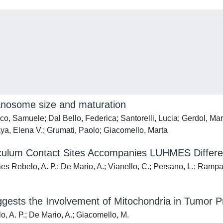
anosome size and maturation
 Samuele; Dal Bello, Federica; Santorelli, Lucia; Gerdol, Marc
kaya, Elena V.; Grumati, Paolo; Giacomello, Marta
culum Contact Sites Accompanies LUHMES Differen
es Rebelo, A. P.; De Mario, A.; Vianello, C.; Persano, L.; Rampaz
sts the Involvement of Mitochondria in Tumor P
, A. P.; De Mario, A.; Giacomello, M.