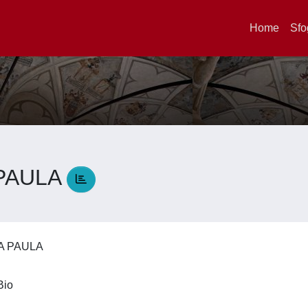
Home
Sfo
PAULA
A PAULA
iBio