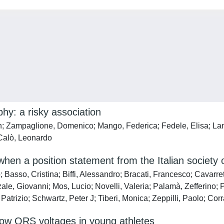
hy: a risky association
ian; Zampaglione, Domenico; Mango, Federica; Fedele, Elisa; Lan
 Calò, Leonardo
when a position statement from the Italian society 
o; Basso, Cristina; Biffi, Alessandro; Bracati, Francesco; Cavarret
ale, Giovanni; Mos, Lucio; Novelli, Valeria; Palamà, Zefferino; 
, Patrizio; Schwartz, Peter J; Tiberi, Monica; Zeppilli, Paolo; Co
d low QRS voltages in young athletes