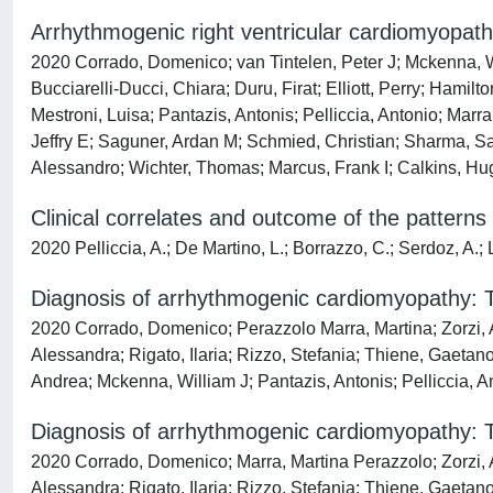
Arrhythmogenic right ventricular cardiomyopathy:
2020 Corrado, Domenico; van Tintelen, Peter J; Mckenna, Wi
Bucciarelli-Ducci, Chiara; Duru, Firat; Elliott, Perry; Hami
Mestroni, Luisa; Pantazis, Antonis; Pelliccia, Antonio; Marr
Jeffry E; Saguner, Ardan M; Schmied, Christian; Sharma, Sa
Alessandro; Wichter, Thomas; Marcus, Frank I; Calkins, Hu
Clinical correlates and outcome of the patterns
2020 Pelliccia, A.; De Martino, L.; Borrazzo, C.; Serdoz, A.;
Diagnosis of arrhythmogenic cardiomyopathy: T
2020 Corrado, Domenico; Perazzolo Marra, Martina; Zorzi, Al
Alessandra; Rigato, Ilaria; Rizzo, Stefania; Thiene, Gaetano
Andrea; Mckenna, William J; Pantazis, Antonis; Pelliccia, 
Diagnosis of arrhythmogenic cardiomyopathy: T
2020 Corrado, Domenico; Marra, Martina Perazzolo; Zorzi, Al
Alessandra; Rigato, Ilaria; Rizzo, Stefania; Thiene, Gaetano