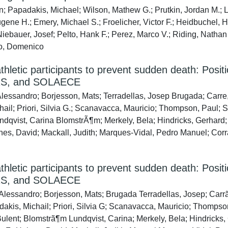
; Papadakis, Michael; Wilson, Mathew G.; Prutkin, Jordan M.; L
Eugene H.; Emery, Michael S.; Froelicher, Victor F.; Heidbuche
ebauer, Josef; Pelto, Hank F.; Perez, Marco V.; Riding, Nathan 
ado, Domenico
r athletic participants to prevent sudden death: P
HRS, and SOLAECE
i, Alessandro; Borjesson, Mats; Terradellas, Josep Brugada; Car
il; Priori, Silvia G.; Scanavacca, Mauricio; Thompson, Paul; St
ndqvist, Carina BlomstrÃ¶m; Merkely, Bela; Hindricks, Gerhard;
, David; Mackall, Judith; Marques-Vidal, Pedro Manuel; Corra, 
r athletic participants to prevent sudden death: P
HRS, and SOLAECE
fi, Alessandro; Borjesson, Mats; Brugada Terradellas, Josep; Ca
is, Michail; Priori, Silvia G; Scanavacca, Mauricio; Thompson, 
ulent; Blomstrã¶m Lundqvist, Carina; Merkely, Bela; Hindricks,