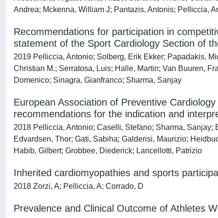
Andrea; Mckenna, William J; Pantazis, Antonis; Pelliccia, 
Recommendations for participation in competitive
statement of the Sport Cardiology Section of 
2019 Pelliccia, Antonio; Solberg, Erik Ekker; Papadakis, Mi
Christian M.; Serratosa, Luis; Halle, Martin; Van Buuren, 
Domenico; Sinagra, Gianfranco; Sharma, Sanjay
European Association of Preventive Cardiology
recommendations for the indication and interpret
2018 Pelliccia, Antonio; Caselli, Stefano; Sharma, Sanjay;
Edvardsen, Thor; Gati, Sabiha; Galderisi, Maurizio; Heidbu
Habib, Gilbert; Grobbee, Diederick; Lancellotti, Patrizio
Inherited cardiomyopathies and sports participa
2018 Zorzi, A; Pelliccia, A; Corrado, D
Prevalence and Clinical Outcome of Athletes Wi