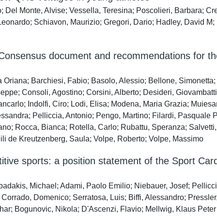
; Del Monte, Alvise; Vessella, Teresina; Poscolieri, Barbara; Cr
 Leonardo; Schiavon, Maurizio; Gregori, Dario; Hadley, David M; 
8 Consensus document and recommendations for the 
Oriana; Barchiesi, Fabio; Basolo, Alessio; Bellone, Simonetta; Be
ppe; Consoli, Agostino; Corsini, Alberto; Desideri, Giovambattis
ancarlo; Indolfi, Ciro; Lodi, Elisa; Modena, Maria Grazia; Muiesa
essandra; Pelliccia, Antonio; Pengo, Martino; Filardi, Pasquale 
no; Rocca, Bianca; Rotella, Carlo; Rubattu, Speranza; Salvetti,
gili de Kreutzenberg, Saula; Volpe, Roberto; Volpe, Massimo
itive sports: a position statement of the Sport Car
dakis, Michael; Adami, Paolo Emilio; Niebauer, Josef; Pellicci
o; Corrado, Domenico; Serratosa, Luis; Biffi, Alessandro; Press
r; Bogunovic, Nikola; D'Ascenzi, Flavio; Mellwig, Klaus Peter