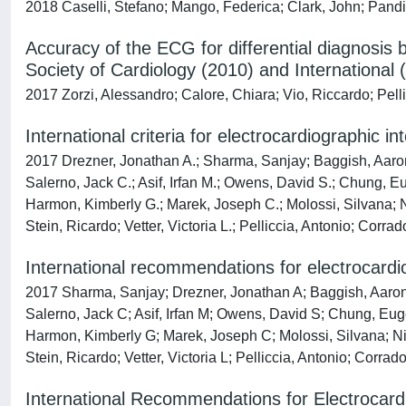
2018 Caselli, Stefano; Mango, Federica; Clark, John; Pandi
Accuracy of the ECG for differential diagnosi
Society of Cardiology (2010) and International (
2017 Zorzi, Alessandro; Calore, Chiara; Vio, Riccardo; Pel
International criteria for electrocardiographic 
2017 Drezner, Jonathan A.; Sharma, Sanjay; Baggish, Aaron
Salerno, Jack C.; Asif, Irfan M.; Owens, David S.; Chung, 
Harmon, Kimberly G.; Marek, Joseph C.; Molossi, Silvana; Ni
Stein, Ricardo; Vetter, Victoria L.; Pelliccia, Antonio; Corr
International recommendations for electrocardio
2017 Sharma, Sanjay; Drezner, Jonathan A; Baggish, Aaron
Salerno, Jack C; Asif, Irfan M; Owens, David S; Chung, Eu
Harmon, Kimberly G; Marek, Joseph C; Molossi, Silvana; Ni
Stein, Ricardo; Vetter, Victoria L; Pelliccia, Antonio; Corra
International Recommendations for Electrocardio