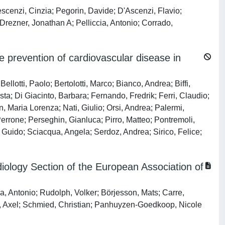
escenzi, Cinzia; Pegorin, Davide; D'Ascenzi, Flavio;
Drezner, Jonathan A; Pelliccia, Antonio; Corrado,
prevention of cardiovascular disease in
llotti, Paolo; Bertolotti, Marco; Bianco, Andrea; Biffi,
ta; Di Giacinto, Barbara; Fernando, Fredrik; Ferri, Claudio;
n, Maria Lorenza; Nati, Giulio; Orsi, Andrea; Palermi,
Perrone; Perseghin, Gianluca; Pirro, Matteo; Pontremoli,
 Guido; Sciacqua, Angela; Serdoz, Andrea; Sirico, Felice;
diology Section of the European Association of
a, Antonio; Rudolph, Volker; Börjesson, Mats; Carre,
ler, Axel; Schmied, Christian; Panhuyzen-Goedkoop, Nicole