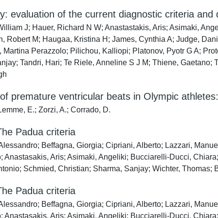
 evaluation of the current diagnostic criteria and d
lliam J; Hauer, Richard N W; Anastastakis, Aris; Asimaki, Angel
lton, Robert M; Haugaa, Kristina H; James, Cynthia A; Judge, Dani
a, Martina Perazzolo; Pilichou, Kalliopi; Platonov, Pyotr G A; Pr
njay; Tandri, Hari; Te Riele, Anneline S J M; Thiene, Gaetano; 
gh
 of premature ventricular beats in Olympic athletes
 Lemme, E.; Zorzi, A.; Corrado, D.
he Padua criteria
essandro; Beffagna, Giorgia; Cipriani, Alberto; Lazzari, Manuel
; Anastasakis, Aris; Asimaki, Angeliki; Bucciarelli-Ducci, Chiara
Antonio; Schmied, Christian; Sharma, Sanjay; Wichter, Thomas; 
he Padua criteria
essandro; Beffagna, Giorgia; Cipriani, Alberto; Lazzari, Manuel
; Anastasakis, Aris; Asimaki, Angeliki; Bucciarelli-Ducci, Chiara