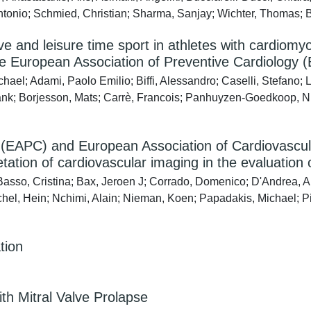
Antonio; Schmied, Christian; Sharma, Sanjay; Wichter, Thomas; 
 and leisure time sport in athletes with cardiomyop
the European Association of Preventive Cardiology
chael; Adami, Paolo Emilio; Biffi, Alessandro; Caselli, Stefano;
Frank; Borjesson, Mats; Carrè, Francois; Panhuyzen-Goedkoop, Ni
 (EAPC) and European Association of Cardiovascula
ation of cardiovascular imaging in the evaluation o
 Basso, Cristina; Bax, Jeroen J; Corrado, Domenico; D'Andrea, A
chel, Hein; Nchimi, Alain; Nieman, Koen; Papadakis, Michael; P
tion
th Mitral Valve Prolapse