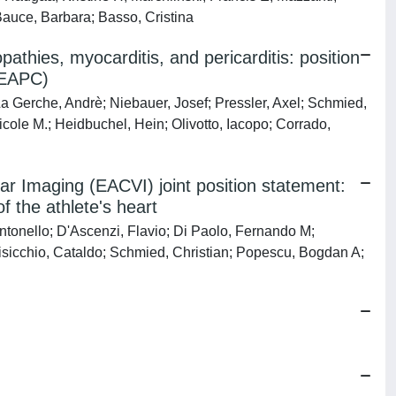
Bauce, Barbara; Basso, Cristina
athies, myocarditis, and pericarditis: position
 (EAPC)
 La Gerche, Andrè; Niebauer, Josef; Pressler, Axel; Schmied,
cole M.; Heidbuchel, Hein; Olivotto, Iacopo; Corrado,
r Imaging (EACVI) joint position statement:
f the athlete's heart
ntonello; D'Ascenzi, Flavio; Di Paolo, Fernando M;
isicchio, Cataldo; Schmied, Christian; Popescu, Bogdan A;