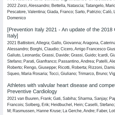
2022 Zorzi, Alessandro; Bettella, Natascia; Tatangelo, Mario
Pescatore, Valentina; Giada, Franco; Sarto, Patrizio; Calò,
Domenico
[Prevention Italy 2021 - An update of the 201
Italy]
2021 Battistoni, Allegra; Gallo, Giovanna; Aragona, Caterina 
Alessandro; Borghi, Claudio; Cicero, Arrigo Francesco Giuse
Galiuto, Leonarda; Grassi, Davide; Grassi, Guido; Icardi, Gi
Stefano; Parati, Gianfranco; Passantino, Andrea; Patelli, Al
Roberto; Rengo, Giuseppe; Ricotti, Roberta; Rizzoni, Damia
Squeo, Maria Rosaria; Tocci, Giuliano; Trimarco, Bruno; Vi
Athletes with valvular heart disease and compet
Preventive Cardiology
2021 van Buuren, Frank; Gati, Sabiha; Sharma, Sanjay; Papa
Francois; Solberg, Erik; Heidbuchel, Hein; Caselli, Stefan
M; Rasmussen, Hanne Kruse; La Gerche, Andre; Faber, Lotha