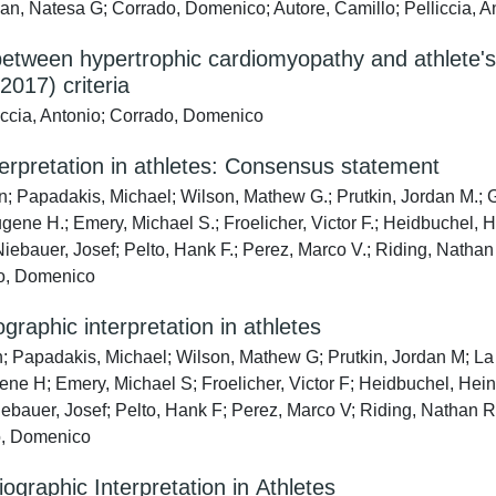
an, Natesa G; Corrado, Domenico; Autore, Camillo; Pelliccia, A
s between hypertrophic cardiomyopathy and athlete
2017) criteria
liccia, Antonio; Corrado, Domenico
interpretation in athletes: Consensus statement
; Papadakis, Michael; Wilson, Mathew G.; Prutkin, Jordan M.; G
Eugene H.; Emery, Michael S.; Froelicher, Victor F.; Heidbuche
ebauer, Josef; Pelto, Hank F.; Perez, Marco V.; Riding, Nathan 
ado, Domenico
graphic interpretation in athletes
; Papadakis, Michael; Wilson, Mathew G; Prutkin, Jordan M; La
gene H; Emery, Michael S; Froelicher, Victor F; Heidbuchel, H
ebauer, Josef; Pelto, Hank F; Perez, Marco V; Riding, Nathan R
do, Domenico
graphic Interpretation in Athletes