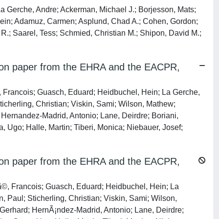
a Gerche, Andre; Ackerman, Michael J.; Borjesson, Mats;
l, Hein; Adamuz, Carmen; Asplund, Chad A.; Cohen, Gordon;
R.; Saarel, Tess; Schmied, Christian M.; Shipon, David M.;
osition paper from the EHRA and the EACPR,
re, Francois; Guasch, Eduard; Heidbuchel, Hein; La Gerche,
icherling, Christian; Viskin, Sami; Wilson, Mathew;
 Hernandez-Madrid, Antonio; Lane, Deirdre; Boriani,
Ugo; Halle, Martin; Tiberi, Monica; Niebauer, Josef;
osition paper from the EHRA and the EACPR,
rrã©, Francois; Guasch, Eduard; Heidbuchel, Hein; La
Paul; Sticherling, Christian; Viskin, Sami; Wilson,
 Gerhard; HernÃ¡ndez-Madrid, Antonio; Lane, Deirdre;