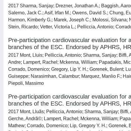
2017 Sharma, Sanjay; Drezner, Jonathan A.; Baggish, Aaron
Salerno, Jack C.; Asif, Irfan M.; Owens, David S.; Chung, 
Harmon, Kimberly G.; Marek, Joseph C.; Molossi, Silvana; Ni
Stein, Ricardo; Vetter, Victoria L.; Pelliccia, Antonio; Corr
Pre-participation cardiovascular evaluation fo
branches of the ESC. Endorsed by APHRS, 
2017 Mont, Lluis; Pelliccia, Antonio; Sharma, Sanjay; Biff
Andre; Lampert, Rachel; Mckenna, William; Papadakis, Micha
Corrado, Domenico; Gregory, Lip Y. H.; Gorenek, Bulent; Lu
Guiseppe; Narasimhan, Calambur; Marquez, Manlio F.; Haines
Piepoli, Massimo
Pre-participation cardiovascular evaluation fo
branches of the ESC. Endorsed by APHRS, 
2017 Mont, Lluã­s; Pelliccia, Antonio; Sharma, Sanjay; Bif
Gerche, Andrã©; Lampert, Rachel; Mckenna, William; Papadak
Mathew; Corrado, Domenico; Lip, Gregory Y. H.; Gorenek, B