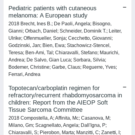
Pediatric patients with cutaneous
melanoma: A European study
2018 Brecht, Ines B.; De Paoli, Angela; Bisogno,
Gianni; Orbach, Daniel; Schneider, Dominik T.; Leiter,
Ulrike; Offenmueller, Sonja; Cecchetto, Giovanni;
Godzinski, Jan; Bien, Ewa; Stachowicz-Stencel,
Teresa; Ben-Ami, Tal; Chiaravalli, Stefano; Maurichi,
Andrea; De Salvo, Gian Luca; Sorbara, Silvia;
Bodemer, Christine; Garbe, Claus; Reguerre, Yves;
Ferrari, Andrea
Topotecan/carboplatin regimen for
refractory/recurrent rhabdomyosarcoma in
children: Report from the AIEOP Soft
Tissue Sarcoma Committee
2018 Compostella, A; Affinita, Mc; Casanova, M;
Milano, Gm; Scagnellato, Angela; Dall'Igna, P;
Chiaravalli, S; Pierobon, Marta; Manzitti, C; Zanetti, I;