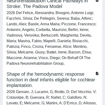
Neurorehabilitation Clinical Pathways in
Stroke: The Padova Model
2026 Del Felice, Alessandra; Bisogno, Antonio Luigi;
Facchini, Silvia; De Pellegrin, Serena; Baba, Alfonc;
Lando, Alex; Basile, Anna Maria; Piccione, Francesco;
Antonini, Angelo; Corbetta, Maurizio; Bellin, Irene;
Vadinova, Veronika; Bertuccelli, Margherita; Devita,
Maria; Masina, Fabio; Mapelli, Daniela; Bisiacchi,
Patrizia; Finco, Cinzia; Ferrarese, Alice; Montino,
Silvia; Melcarne, Giusy; Battel, Irene; Barzon, Elisa;
Maccone, Arianna; Visco, Diego; On Behalf Of The
Padova Neurorehabilitation Group,
Shape of the hemodynamic response
function in deaf infants eligible for cochlear
implantation.
2026 Gervain, J; Lucarini, G; Brotto, D; Del Vecchio, V;
Colavolpe, B; Guevara, R; Nallet, C; Galoforo, N;
Lovato, E; Melcarne, G; Martini, A; D'Errico, D; Allosso,