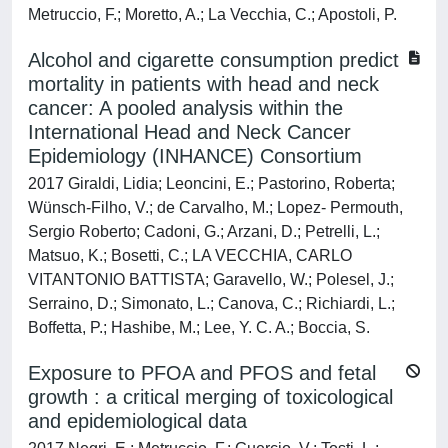
Metruccio, F.; Moretto, A.; La Vecchia, C.; Apostoli, P.
Alcohol and cigarette consumption predict
mortality in patients with head and neck
cancer: A pooled analysis within the
International Head and Neck Cancer
Epidemiology (INHANCE) Consortium
2017 Giraldi, Lidia; Leoncini, E.; Pastorino, Roberta;
Wünsch-Filho, V.; de Carvalho, M.; Lopez- Permouth,
Sergio Roberto; Cadoni, G.; Arzani, D.; Petrelli, L.;
Matsuo, K.; Bosetti, C.; LA VECCHIA, CARLO
VITANTONIO BATTISTA; Garavello, W.; Polesel, J.;
Serraino, D.; Simonato, L.; Canova, C.; Richiardi, L.;
Boffetta, P.; Hashibe, M.; Lee, Y. C. A.; Boccia, S.
Exposure to PFOA and PFOS and fetal
growth : a critical merging of toxicological
and epidemiological data