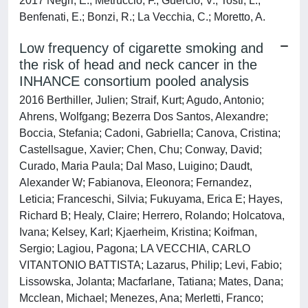
2017 Negri, E.; Metruccio, F.; Guercio, V.; Tosti, L.;
Benfenati, E.; Bonzi, R.; La Vecchia, C.; Moretto, A.
Low frequency of cigarette smoking and
the risk of head and neck cancer in the
INHANCE consortium pooled analysis
2016 Berthiller, Julien; Straif, Kurt; Agudo, Antonio;
Ahrens, Wolfgang; Bezerra Dos Santos, Alexandre;
Boccia, Stefania; Cadoni, Gabriella; Canova, Cristina;
Castellsague, Xavier; Chen, Chu; Conway, David;
Curado, Maria Paula; Dal Maso, Luigino; Daudt,
Alexander W; Fabianova, Eleonora; Fernandez,
Leticia; Franceschi, Silvia; Fukuyama, Erica E; Hayes,
Richard B; Healy, Claire; Herrero, Rolando; Holcatova,
Ivana; Kelsey, Karl; Kjaerheim, Kristina; Koifman,
Sergio; Lagiou, Pagona; LA VECCHIA, CARLO
VITANTONIO BATTISTA; Lazarus, Philip; Levi, Fabio;
Lissowska, Jolanta; Macfarlane, Tatiana; Mates, Dana;
Mcclean, Michael; Menezes, Ana; Merletti, Franco;