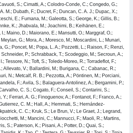
avuoti, S.; Cimatti, A.; Colodro-Conde, C.; Congedo, G.;
A. M.; Dubath, F.; Ducret, F.; Duncan, C. A. J.; Dupac, X.;
anceschi, E.; Fumana, M.; Galeotta, S.; George, K.; Gillis, B.;
ahnke, K.; Jhabvala, M.; Joachimi, B.; Keihänen, E.;
 I.; Maino, D.; Maiorano, E.; Mansutti, O.; Marggraf, O.;
E.; Meylan, G.; Mora, A.; Moresco, M.; Moscardini, L.; Munari,
a, G.; Poncet, M.; Popa, L. A.; Pozzetti, L.; Raison, F.; Renzi,
B.; Schneider, P.; Schrabback, T.; Scodeggio, M.; Secroun, A.;
.; Tessore, N.; Toft, S.; Toledo-Moreo, R.; Torradeflot, F.;
.; Allevato, V.; Ballardini, M.; Burigana, C.; Cabanac, R.;
ri, N.; Metcalf, R. B.; Pezzotta, A.; Pöntinen, M.; Porciani,
randela, F.; Avila, S.; Balaguera-Antolinez, A.; Bergamini, P.;
rvalho, C. S.; Cogato, F.; Conseil, S.; Contarini, S.;
 Y.; Ferrari, A. G.; Finoguenov, A.; Fontanot, F.; Franco, A.;
; Gutierrez, C. M.; Hall, A.; Hemmati, S.; Hernández-
kpatrick, C. C.; Kruk, S.; Le Brun, V.; Le Graet, J.; Legrand,
liocchetti, M.; Mancini, C.; Mannucci, F.; Maoli, R.; Martins,
s, S.; Paterson, K.; Pisani, A.; Potter, D.; Quai, S.;
nidis, K.; Tao, C.; Testera, G.; Teyssier, R.; Tosi, S.; Troja,