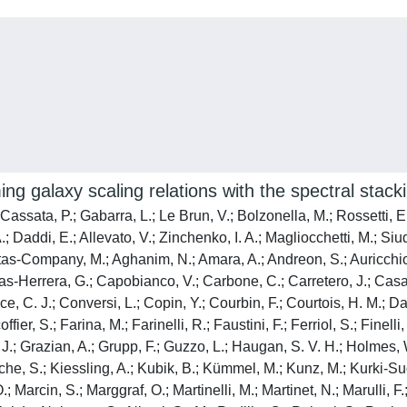
ming galaxy scaling relations with the spectral stac
; Cassata, P.; Gabarra, L.; Le Brun, V.; Bolzonella, M.; Rossetti, E
 Daddi, E.; Allevato, V.; Zinchenko, I. A.; Magliocchetti, M.; Siud
tas-Company, M.; Aghanim, N.; Amara, A.; Andreon, S.; Auricchio, N
s-Herrera, G.; Capobianco, V.; Carbone, C.; Carretero, J.; Casas
C. J.; Conversi, L.; Copin, Y.; Courbin, F.; Courtois, H. M.; Da 
ier, S.; Farina, M.; Farinelli, R.; Faustini, F.; Ferriol, S.; Finelli
, J.; Grazian, A.; Grupp, F.; Guzzo, L.; Haugan, S. V. H.; Holmes, 
e, S.; Kiessling, A.; Kubik, B.; Kümmel, M.; Kunz, M.; Kurki-Suoni
.; Marcin, S.; Marggraf, O.; Martinelli, M.; Martinet, N.; Marulli, F