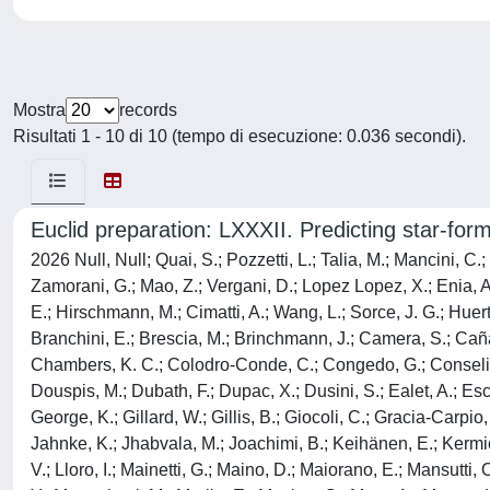
Mostra
records
Risultati 1 - 10 di 10 (tempo di esecuzione: 0.036 secondi).
Euclid preparation: LXXXII. Predicting star-for
2026 Null, Null; Quai, S.; Pozzetti, L.; Talia, M.; Mancini, C.
Zamorani, G.; Mao, Z.; Vergani, D.; Lopez Lopez, X.; Enia, A.;
E.; Hirschmann, M.; Cimatti, A.; Wang, L.; Sorce, J. G.; Huer
Branchini, E.; Brescia, M.; Brinchmann, J.; Camera, S.; Caña
Chambers, K. C.; Colodro-Conde, C.; Congedo, G.; Conselice, 
Douspis, M.; Dubath, F.; Dupac, X.; Dusini, S.; Ealet, A.; Escoff
George, K.; Gillard, W.; Gillis, B.; Giocoli, C.; Gracia-Carpio
Jahnke, K.; Jhabvala, M.; Joachimi, B.; Keihänen, E.; Kermich
V.; Lloro, I.; Mainetti, G.; Maino, D.; Maiorano, E.; Mansutti, O