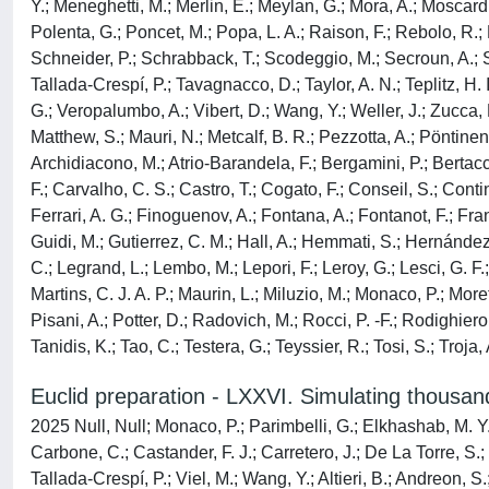
Y.; Meneghetti, M.; Merlin, E.; Meylan, G.; Mora, A.; Moscardini
Polenta, G.; Poncet, M.; Popa, L. A.; Raison, F.; Rebolo, R.; 
Schneider, P.; Schrabback, T.; Scodeggio, M.; Secroun, A.; Sefu
Tallada-Crespí, P.; Tavagnacco, D.; Taylor, A. N.; Teplitz, H. I.
G.; Veropalumbo, A.; Vibert, D.; Wang, Y.; Weller, J.; Zucca, 
Matthew, S.; Mauri, N.; Metcalf, B. R.; Pezzotta, A.; Pöntinen,
Archidiacono, M.; Atrio-Barandela, F.; Bergamini, P.; Bertac
F.; Carvalho, C. S.; Castro, T.; Cogato, F.; Conseil, S.; Conti
Ferrari, A. G.; Finoguenov, A.; Fontana, A.; Fontanot, F.; Fran
Guidi, M.; Gutierrez, C. M.; Hall, A.; Hemmati, S.; Hernández-
C.; Legrand, L.; Lembo, M.; Lepori, F.; Leroy, G.; Lesci, G. F.
Martins, C. J. A. P.; Maurin, L.; Miluzio, M.; Monaco, P.; More
Pisani, A.; Potter, D.; Radovich, M.; Rocci, P. -F.; Rodighiero
Tanidis, K.; Tao, C.; Testera, G.; Teyssier, R.; Tosi, S.; Troja,
Euclid preparation - LXXVI. Simulating thousan
2025 Null, Null; Monaco, P.; Parimbelli, G.; Elkhashab, M. Y.;
Carbone, C.; Castander, F. J.; Carretero, J.; De La Torre, S.; 
Tallada-Crespí, P.; Viel, M.; Wang, Y.; Altieri, B.; Andreon, S.