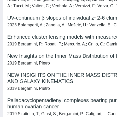
A.; Tucci, M.; Valieri, C.; Venhola, A.; Vernizzi, F.; Verza, G.;
UV-continuum β slopes of individual z~2-6 clum
2023 Bolamperti, A.; Zanella, A.; Meštrić, U.; Vanzella, E.; Ca
Enhanced cluster lensing models with measure
2019 Bergamini, P.; Rosati, P.; Mercurio, A.; Grillo, C.; Cami
New Insights on the Inner Mass Distribution o
2019 Bergamini, Pietro
NEW INSIGHTS ON THE INNER MASS DIST
AND GALAXY KINEMATICS
2019 Bergamini, Pietro
Palladacyclopentadienyl complexes bearing puri
human ovarian cancer
2019 Scattolin, T.; Giust, S.; Bergamini, P.; Caligiuri, I.; Can