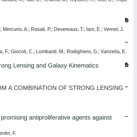
 Mercurio, A.; Rosati, P.; Devereaux, T.; Iani, E.; Vernet, J.
a, F.; Giocoli, C.; Lombardi, M.; Rodighiero, G.; Vanzella, E.
trong Lensing and Galaxy Kinematics
OM A COMBINATION OF STRONG LENSING
romising antiproliferative agents against
entin, F.