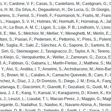
V.; Cardone, V. F.; Casas, S.; Castellano, M.; Castignani, G.; C
is, H. M.; Da Silva, A.; Degaudenzi, H.; De Lucia, G.; Di Giorgio, 
Farrens, S.; Ferriol, S.; Finelli, F.; Fourmanoit, N.; Frailis, M.; Fr
, L.; Haugan, S. V. H.; Holmes, W.; Hormuth, F.; Hornstrup, A.; J
.; Le Brun, A. M. C.; Ligori, S.; Lilje, P. B.; Lindholm, V.; Lloro,
li, E.; Mei, S.; Melchior, M.; Mellier, Y.; Meneghetti, M.; Merlin, 
tani, S.; Pasian, F.; Pedersen, K.; Pettorino, V.; Pires, S.; Polent
, M.; Saglia, R.; Sakr, Z.; Sánchez, A. G.; Sapone, D.; Sartoris, 
 Sirri, G.; Steinwagner, J.; Tavagnacco, D.; Taylor, A. N.; Tereno, I
oes Kleijn, G.; Veropalumbo, A.; Weller, J.; Zamorani, G.; Zucca, E
 A.; Fabbian, G.; Gabarra, L.; Martín-Fleitas, J.; Matthew, S.; Mau
.; Alvi, S.; Andika, I. T.; Anselmi, S.; Archidiacono, M.; Atrio-Ba
, S.; Brown, M. L.; Calabro, A.; Camacho Quevedo, B.; Caro, F.; Ca
hez, A.; Diaz, J. J.; Di Domizio, S.; Diego, J. M.; Enia, A.; Fang,
ztanaga, E.; Giacomini, F.; Gianotti, F.; Gozaliasl, G.; Guidi, M.
a, J. J. E.; Kang, Y.; Kansal, V.; Karagiannis, D.; Kiiveri, K.; Kir
, J.; Leuzzi, L.; Liaudat, T. I.; Macias-Perez, J.; Maggio, G.; Mag
 Morgante, G.; Nadathur, S.; Naidoo, K.; Navarro-Alsina, A.; Nesseri
s, D. B.; Sciotti, D.; Sellentin, E.; Smith, L. C.; Sorce, J. G.; Ta