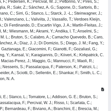
 F.; Pedersen, K.; Percival, W. J.; Pettorino, V.; Pires, S.;
lia, R.; Sakr, Z.; Sánchez, A. G.; Sapone, D.; Sartoris, B.;
no, C.; Sirri, G.; Stanco, L.; Starck, J. -L.; Steinwagner, J.;
I.; Valenziano, L.; Valiviita, J.; Vassallo, T.; Verdoes Kleijn,
; Di Ferdinando, D.; Escartin Vigo, J. A.; Martín-Fleitas, J.;
el, M.; Wiesmann, M.; Akrami, Y.; Andika, I. T.; Anselmi, S.;
n, M. L.; Bruton, S.; Calabro, A.; Camacho Quevedo, B.; Caro,
ánchez, A.; Diaz, J. J.; Di Domizio, S.; Diego, J. M.; Fang, Y.;
 Gaztanaga, E.; Giacomini, F.; Gianotti, F.; Gozaliasl, G.;
, Y.; Kansal, V.; Karagiannis, D.; Kiiveri, K.; Kirkpatrick, C.
A.; Macias-Perez, J.; Maggio, G.; Mannucci, F.; Maoli, R.;
; Nesseris, S.; Passalacqua, F.; Paterson, K.; Patrizii, L.;
er, A.; Sciotti, D.; Sellentin, E.; Shankar, F.; Smith, L. C.;
ton, N. A.
, E.; Stanco, L.; Tornatore, L.; Addison, G. E.; Bruton, S.;
ssalacqua, F.; Percival, W. J.; Risso, I.; Scarlata, C.;
 P.; Bernardeau, F.; Biviano, A.; Branchini, E.; Brescia, M.;