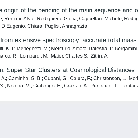
e origin of the bending of the main sequence and of
Renzini, Alvio; Rodighiero, Giulia; Cappellari, Michele; Rodrí
o; D’Eugenio, Chiara; Puglisi, Annagrazia
from extensive spectroscopy: accurate total mass 
i, K. I.; Meneghetti, M.; Mercurio, Amata; Balestra, I.; Bergamini
rco, R.; Lombardi, M.; Maier, Charles S.; Zitrin, A.
n: Super Star Clusters at Cosmological Distances
.; Caminha, G. B.; Cupani, G.; Calura, F.; Christensen, L.; Merlin,
ni, S.; Nonino, M.; Giallongo, E.; Grazian, A.; Pentericci, L.; Fonta
Privacy