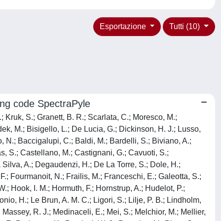
Esportazione
Tutti (10)
king code SpectraPyle
.; Kruk, S.; Granett, B. R.; Scarlata, C.; Moresco, M.;
ek, M.; Bisigello, L.; De Lucia, G.; Dickinson, H. J.; Lusso,
.; Baccigalupi, C.; Baldi, M.; Bardelli, S.; Biviano, A.;
, S.; Castellano, M.; Castignani, G.; Cavuoti, S.;
Silva, A.; Degaudenzi, H.; De La Torre, S.; Dole, H.;
, F.; Fourmanoit, N.; Frailis, M.; Franceschi, E.; Galeotta, S.;
W.; Hook, I. M.; Hormuth, F.; Hornstrup, A.; Hudelot, P.;
o, H.; Le Brun, A. M. C.; Ligori, S.; Lilje, P. B.; Lindholm,
.; Massey, R. J.; Medinaceli, E.; Mei, S.; Melchior, M.; Mellier,