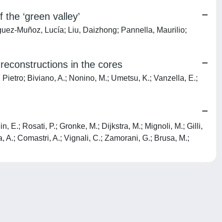
 the ‘green valley’
guez-Muñoz, Lucía; Liu, Daizhong; Pannella, Maurilio;
reconstructions in the cores
, Pietro; Biviano, A.; Nonino, M.; Umetsu, K.; Vanzella, E.;
 E.; Rosati, P.; Gronke, M.; Dijkstra, M.; Mignoli, M.; Gilli,
na, A.; Comastri, A.; Vignali, C.; Zamorani, G.; Brusa, M.;
Copyright © 2026