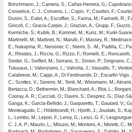
Brinchmann, J.; Camera, S.; Cañas-Herrera, G.; Capobianco, 
Conselice, C. J.; Conversi, L.; Copin, Y.; Courbin, F.; Courto
Dusini, S.; Ealet, A.; Escoffier, S.; Farina, M.; Farinelli, R.; 
Giocoli, C.; Gracia-Carpio, J.; Grazian, A.; Grupp, F.; Guzzo
Kermiche, S.; Kubik, B.; Kümmel, M.; Kunz, M.; Kurki-Suonio, H
Martinelli, M.; Martinet, N.; Marulli, F.; Massey, R.; Medinace
E.; Nakajima, R.; Neissner, C.; Niemi, S. -M.; Padilla, C.; Pal
A.; Rhodes, J.; Riccio, G.; Rizzo, F.; Romelli, E.; Roncarelli
Seidel, G.; Seiffert, M.; Serrano, S.; Simon, P.; Sirignano, C.;
Tutusaus, I.; Valenziano, L.; Valiviita, J.; Vassallo, T.; Verd
Calabrese, M.; Cappi, A.; Di Ferdinando, D.; Escartin Vigo, J.
C.; Scottez, V.; Sereno, M.; Tenti, M.; Wiesmann, M.; Akrami, Y
Bertacca, D.; Bethermin, M.; Blanchard, A.; Blot, L.; Borgani
Cooray, A. R.; Cucciati, O.; Davini, S.; Desprez, G.; Díaz-Sánc
Ganga, K.; García-Bellido, J.; Gasparetto, T.; Gautard, V.; Ga
Monteagudo, C.; Hildebrandt, H.; Hjorth, J.; Joudaki, S.; Kajav
L.; Lembo, M.; Lepori, F.; Leroy, G.; Lesci, G. F.; Lesgourgues
C. J. A. P.; Maurin, L.; Miluzio, M.; Montoro, A.; Moretti, C.;
Radovich, M.; Rodighiero, G.; Sacquegna, S.; Sahlén, M.; Sander