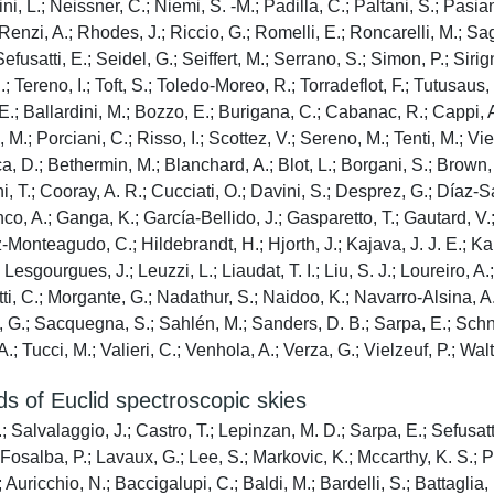
, L.; Neissner, C.; Niemi, S. -M.; Padilla, C.; Paltani, S.; Pasian,
Renzi, A.; Rhodes, J.; Riccio, G.; Romelli, E.; Roncarelli, M.; Sag
satti, E.; Seidel, G.; Seiffert, M.; Serrano, S.; Simon, P.; Sirigna
; Tereno, I.; Toft, S.; Toledo-Moreo, R.; Torradeflot, F.; Tutusaus, 
E.; Ballardini, M.; Bozzo, E.; Burigana, C.; Cabanac, R.; Cappi, A.
 M.; Porciani, C.; Risso, I.; Scottez, V.; Sereno, M.; Tenti, M.; Vi
ca, D.; Bethermin, M.; Blanchard, A.; Blot, L.; Borgani, S.; Brow
ni, T.; Cooray, A. R.; Cucciati, O.; Davini, S.; Desprez, G.; Díaz-S
co, A.; Ganga, K.; García-Bellido, J.; Gasparetto, T.; Gautard, V.;
Monteagudo, C.; Hildebrandt, H.; Hjorth, J.; Kajava, J. J. E.; Kang
; Lesgourgues, J.; Leuzzi, L.; Liaudat, T. I.; Liu, S. J.; Loureiro, 
tti, C.; Morgante, G.; Nadathur, S.; Naidoo, K.; Navarro-Alsina, A.
, G.; Sacquegna, S.; Sahlén, M.; Sanders, D. B.; Sarpa, E.; Schneid
 A.; Tucci, M.; Valieri, C.; Venhola, A.; Verza, G.; Vielzeuf, P.; Wal
ds of Euclid spectroscopic skies
 Salvalaggio, J.; Castro, T.; Lepinzan, M. D.; Sarpa, E.; Sefusatti
Fosalba, P.; Lavaux, G.; Lee, S.; Markovic, K.; Mccarthy, K. S.; Pa
; Auricchio, N.; Baccigalupi, C.; Baldi, M.; Bardelli, S.; Battaglia,