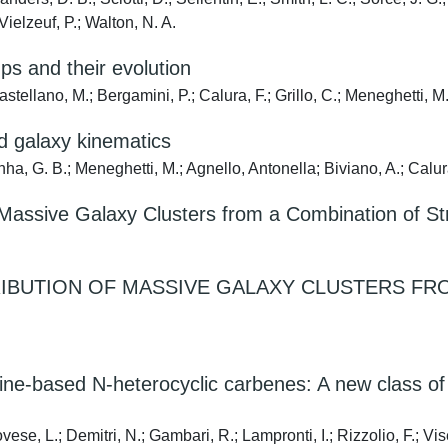
 Vielzeuf, P.; Walton, N. A.
ps and their evolution
stellano, M.; Bergamini, P.; Calura, F.; Grillo, C.; Meneghetti, M.;
d galaxy kinematics
nha, G. B.; Meneghetti, M.; Agnello, Antonella; Biviano, A.; Calur
f Massive Galaxy Clusters from a Combination of S
RIBUTION OF MASSIVE GALAXY CLUSTERS FR
ne-based N-heterocyclic carbenes: A new class of p
ovese, L.; Demitri, N.; Gambari, R.; Lampronti, I.; Rizzolio, F.; Vis