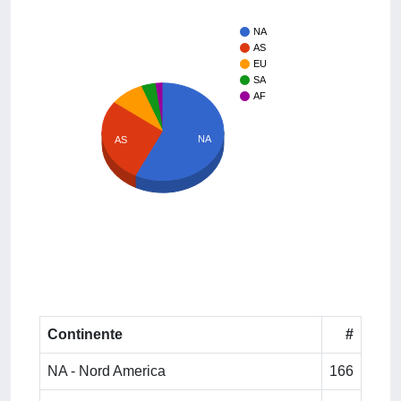
NA
AS
EU
SA
AF
NA
AS
Continente
#
NA - Nord America
166