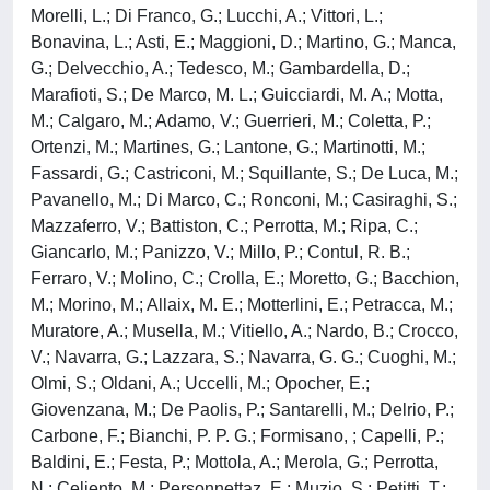
Morelli, L.; Di Franco, G.; Lucchi, A.; Vittori, L.;
Bonavina, L.; Asti, E.; Maggioni, D.; Martino, G.; Manca,
G.; Delvecchio, A.; Tedesco, M.; Gambardella, D.;
Marafioti, S.; De Marco, M. L.; Guicciardi, M. A.; Motta,
M.; Calgaro, M.; Adamo, V.; Guerrieri, M.; Coletta, P.;
Ortenzi, M.; Martines, G.; Lantone, G.; Martinotti, M.;
Fassardi, G.; Castriconi, M.; Squillante, S.; De Luca, M.;
Pavanello, M.; Di Marco, C.; Ronconi, M.; Casiraghi, S.;
Mazzaferro, V.; Battiston, C.; Perrotta, M.; Ripa, C.;
Giancarlo, M.; Panizzo, V.; Millo, P.; Contul, R. B.;
Ferraro, V.; Molino, C.; Crolla, E.; Moretto, G.; Bacchion,
M.; Morino, M.; Allaix, M. E.; Motterlini, E.; Petracca, M.;
Muratore, A.; Musella, M.; Vitiello, A.; Nardo, B.; Crocco,
V.; Navarra, G.; Lazzara, S.; Navarra, G. G.; Cuoghi, M.;
Olmi, S.; Oldani, A.; Uccelli, M.; Opocher, E.;
Giovenzana, M.; De Paolis, P.; Santarelli, M.; Delrio, P.;
Carbone, F.; Bianchi, P. P. G.; Formisano, ; Capelli, P.;
Baldini, E.; Festa, P.; Mottola, A.; Merola, G.; Perrotta,
N.; Celiento, M.; Personnettaz, E.; Muzio, S.; Petitti, T.;