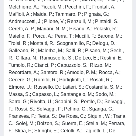
Melchiorre, A.; Piccoli, M.; Pecchini, F.; Frontali, A.;
Maffioli, A.; Maida, P.; Tammaro, P.; Pignata, G.;
Andreuccetti, J.; Pilone, V.; Renzulli, M.; Pintaldi, S.;
Ceretti, A. P.; Mariani, N. M.; Pisanu, A.; Polastri, R.;
Maiello, F.; Porcu, A.; Perra, T.; Mucilli, F.; Barone, M.;
Troisi, R.; Montalti, R.; Scognamillo, F.; Delogu, D.;
Galleano, R.; Malerba, M.; Salfi, R.; Pisano, M.; Sechi,
R.; Cillara, N.; Ramuscello, S.; De Leo, E.; Restini, E.;
Tumolo, R.; Cianci, P.; Capuzzolo, S.; Rizzo, M.;
Recordare, A.; Santoro, R.; Amodio, P. M.; Rocca, A.;
Cecere, G.; Romito, R.; Portigliotti, L.; Rosati, R.;
Elmore, U.; Russello, D.; Latteri, S.; Costarella, S. M.;
Massa, S.; Capasso, L.; Santangelo, M.; Sodo, M.;
Sarro, G.; Rivolta, U.; Scabini, S.; Pertile, D.; Selvaggi,
F.; Rossi, S.; Selvaggi, F.; Pellino, G.; Sganga, G.;
Fransvea, P.; Testa, S.; De Rosa, C.; Siquini, W.; Trana,
C.; Solej, M.; Bolzon, S.; Guerra, E.; Stella, M.; Ferrara,
F.; Stipa, F.; Stringhi, E.; Celotti, A.; Taglietti, L.; Del