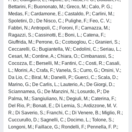
Bettarini, F.; Buononato, M.; Greco, M.; Calo, P. G.;
Medas, F.; Cardamone, E.; Castaldo, P.; Carlini, M.;
Spoletini, D.; De Nisco, C.; Pulighe, F.; Feo, C. V.;
Fabbri, N.; Antropoli, C.; Foroni, F.; Carnazza, M.;
Ragazzi, S.; Cassinotti, E.; Boni, L.; Catena, F.;
Giuffrida, M.; Perrone, G.; Ccotsoglou, C.; Granieri, S.;
Ceccarelli, G.; Bugiantella, W.; Cedolini, C.; Seriau, L.;
Cesari, M.; Contine, A.; Chiara, O.; Cimbanassi, S.;
Cocozza, E.; Berselli, M.; Fantini, C.; Costi, R.; Casali,
L.; Morini, A.; Crafa, F.; Vanela, S.; Curro, G.; Orsini, V.;
Da Lio, C.; Biral, M.; Danelli, P.; Guerci, C.; Scala, D.;
Marino, G.; De Carlis, L.; Lauterio, A.; De Giorgi, D.;
Sciannamea, G.; De Manzini, N.; Losurdo, P.; De
Palma, M.; Sangiuliano, N.; Degiuli, M.; Caterina, F.;
Del Rio, P.; Bonati, E.; Di Lernia, S.; Ardizzone, M. V.
R.; Di Saverio, S.; Franchi, C.; Di Venere, B.; Miglio, R.;
Cuccurullo, D.; Sagnelli, C.; Docimo, L.; Tolone, S.;
Longoni, M.; Faillace, G.; Rondelli, F.; Pennella, F. P.;