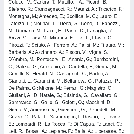
Colucci, V.; Carfora, T.; Muttillo, I. A.; Picardi, B.;
Stefano, R.; Campagnacci, R.; Maurizi, A.; Tricarico, F.;
Montagna, M.; Amedeo, E.; Scollica, M. C.; Lauro, E.;
Laterza, E.; Molinari, E.; Berta, G.; Bono, D.; Fabozzi,
M.; Romano, M.; Facci, E.; Parini, D.; Farfaglia, R.;
Arizzi, V.; Farsi, M.; Miranda, E.; Fei, L.; Flavio, G.;
Pirozzi, F.; Sciuto, A.; Ferrero, A.; Palisi, M.; Filauro, M.;
Barberis, A.; Azzinnaro, A.; Fiscon, V.; Vigna, S.;
D'Ambra, M.; Pontecorvi, E.; Anania, G.; Bombardini,
C.; Galizia, G.; Auricchio, A.; Cardella, F.; Genna, M.;
Gentilli, S.; Herald, N.; Castagnoli, G.; Bartoli, A.;
Gianotti, L.; Garancini, M.; Bellanova, G.; Palazzo, P.;
De Palma, G.; Milone, M.; Ferrari, G.; Magistro, C.;
Giuliani, A.; Di Natale, G.; Brisinda, G.; Cavallaro, G.;
Sammarco, G.; Gallo, G.; Goletti, O.; Macchini, D.;
Greco, V.; Amoroso, V.; Guercioni, G.; Benedetti, M.;
Guzzo, G.; Pata, F.; Scandroglio, I.; Roscio, F.; Jovine,
E.; Lombardi, R.; La Rocca, F.; Di Capua, F.; Lanci, C.;
Leli, R.; Borasi, A.; Lepiane, P.; Balla, A.; Liberatore, E.;