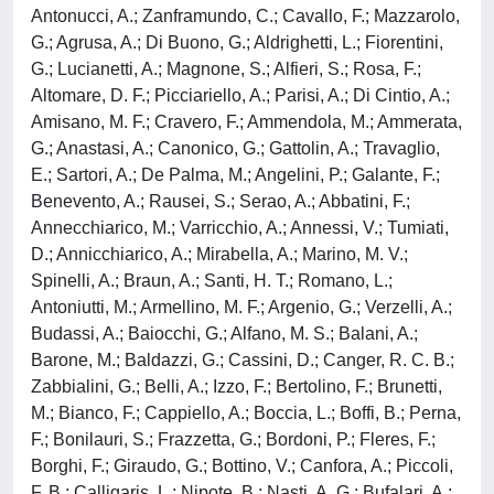
Antonucci, A.; Zanframundo, C.; Cavallo, F.; Mazzarolo,
G.; Agrusa, A.; Di Buono, G.; Aldrighetti, L.; Fiorentini,
G.; Lucianetti, A.; Magnone, S.; Alfieri, S.; Rosa, F.;
Altomare, D. F.; Picciariello, A.; Parisi, A.; Di Cintio, A.;
Amisano, M. F.; Cravero, F.; Ammendola, M.; Ammerata,
G.; Anastasi, A.; Canonico, G.; Gattolin, A.; Travaglio,
E.; Sartori, A.; De Palma, M.; Angelini, P.; Galante, F.;
Benevento, A.; Rausei, S.; Serao, A.; Abbatini, F.;
Annecchiarico, M.; Varricchio, A.; Annessi, V.; Tumiati,
D.; Annicchiarico, A.; Mirabella, A.; Marino, M. V.;
Spinelli, A.; Braun, A.; Santi, H. T.; Romano, L.;
Antoniutti, M.; Armellino, M. F.; Argenio, G.; Verzelli, A.;
Budassi, A.; Baiocchi, G.; Alfano, M. S.; Balani, A.;
Barone, M.; Baldazzi, G.; Cassini, D.; Canger, R. C. B.;
Zabbialini, G.; Belli, A.; Izzo, F.; Bertolino, F.; Brunetti,
M.; Bianco, F.; Cappiello, A.; Boccia, L.; Boffi, B.; Perna,
F.; Bonilauri, S.; Frazzetta, G.; Bordoni, P.; Fleres, F.;
Borghi, F.; Giraudo, G.; Bottino, V.; Canfora, A.; Piccoli,
F. B.; Calligaris, L.; Nipote, B.; Nasti, A. G.; Bufalari, A.;