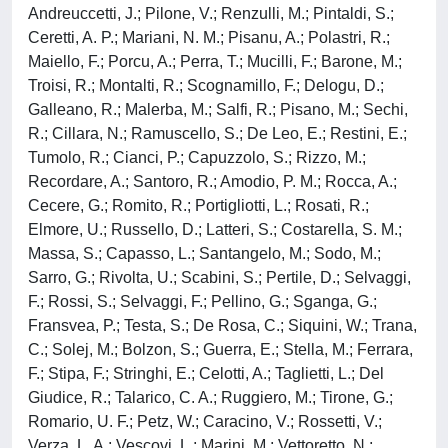
Andreuccetti, J.; Pilone, V.; Renzulli, M.; Pintaldi, S.;
Ceretti, A. P.; Mariani, N. M.; Pisanu, A.; Polastri, R.;
Maiello, F.; Porcu, A.; Perra, T.; Mucilli, F.; Barone, M.;
Troisi, R.; Montalti, R.; Scognamillo, F.; Delogu, D.;
Galleano, R.; Malerba, M.; Salfi, R.; Pisano, M.; Sechi,
R.; Cillara, N.; Ramuscello, S.; De Leo, E.; Restini, E.;
Tumolo, R.; Cianci, P.; Capuzzolo, S.; Rizzo, M.;
Recordare, A.; Santoro, R.; Amodio, P. M.; Rocca, A.;
Cecere, G.; Romito, R.; Portigliotti, L.; Rosati, R.;
Elmore, U.; Russello, D.; Latteri, S.; Costarella, S. M.;
Massa, S.; Capasso, L.; Santangelo, M.; Sodo, M.;
Sarro, G.; Rivolta, U.; Scabini, S.; Pertile, D.; Selvaggi,
F.; Rossi, S.; Selvaggi, F.; Pellino, G.; Sganga, G.;
Fransvea, P.; Testa, S.; De Rosa, C.; Siquini, W.; Trana,
C.; Solej, M.; Bolzon, S.; Guerra, E.; Stella, M.; Ferrara,
F.; Stipa, F.; Stringhi, E.; Celotti, A.; Taglietti, L.; Del
Giudice, R.; Talarico, C. A.; Ruggiero, M.; Tirone, G.;
Romario, U. F.; Petz, W.; Caracino, V.; Rossetti, V.;
Verza, L. A.; Vescovi, L.; Marini, M.; Vettoretto, N.;