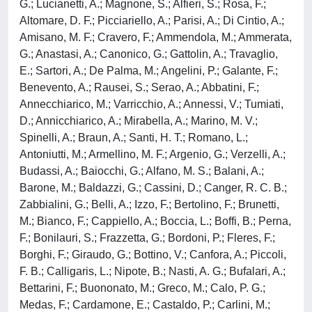
G.; Lucianetti, A.; Magnone, S.; Alfieri, S.; Rosa, F.;
Altomare, D. F.; Picciariello, A.; Parisi, A.; Di Cintio, A.;
Amisano, M. F.; Cravero, F.; Ammendola, M.; Ammerata,
G.; Anastasi, A.; Canonico, G.; Gattolin, A.; Travaglio,
E.; Sartori, A.; De Palma, M.; Angelini, P.; Galante, F.;
Benevento, A.; Rausei, S.; Serao, A.; Abbatini, F.;
Annecchiarico, M.; Varricchio, A.; Annessi, V.; Tumiati,
D.; Annicchiarico, A.; Mirabella, A.; Marino, M. V.;
Spinelli, A.; Braun, A.; Santi, H. T.; Romano, L.;
Antoniutti, M.; Armellino, M. F.; Argenio, G.; Verzelli, A.;
Budassi, A.; Baiocchi, G.; Alfano, M. S.; Balani, A.;
Barone, M.; Baldazzi, G.; Cassini, D.; Canger, R. C. B.;
Zabbialini, G.; Belli, A.; Izzo, F.; Bertolino, F.; Brunetti,
M.; Bianco, F.; Cappiello, A.; Boccia, L.; Boffi, B.; Perna,
F.; Bonilauri, S.; Frazzetta, G.; Bordoni, P.; Fleres, F.;
Borghi, F.; Giraudo, G.; Bottino, V.; Canfora, A.; Piccoli,
F. B.; Calligaris, L.; Nipote, B.; Nasti, A. G.; Bufalari, A.;
Bettarini, F.; Buononato, M.; Greco, M.; Calo, P. G.;
Medas, F.; Cardamone, E.; Castaldo, P.; Carlini, M.;