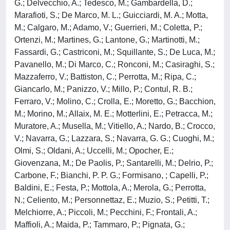
G.; Delvecchio, A.; Tedesco, M.; Gambardella, D.;
Marafioti, S.; De Marco, M. L.; Guicciardi, M. A.; Motta,
M.; Calgaro, M.; Adamo, V.; Guerrieri, M.; Coletta, P.;
Ortenzi, M.; Martines, G.; Lantone, G.; Martinotti, M.;
Fassardi, G.; Castriconi, M.; Squillante, S.; De Luca, M.;
Pavanello, M.; Di Marco, C.; Ronconi, M.; Casiraghi, S.;
Mazzaferro, V.; Battiston, C.; Perrotta, M.; Ripa, C.;
Giancarlo, M.; Panizzo, V.; Millo, P.; Contul, R. B.;
Ferraro, V.; Molino, C.; Crolla, E.; Moretto, G.; Bacchion,
M.; Morino, M.; Allaix, M. E.; Motterlini, E.; Petracca, M.;
Muratore, A.; Musella, M.; Vitiello, A.; Nardo, B.; Crocco,
V.; Navarra, G.; Lazzara, S.; Navarra, G. G.; Cuoghi, M.;
Olmi, S.; Oldani, A.; Uccelli, M.; Opocher, E.;
Giovenzana, M.; De Paolis, P.; Santarelli, M.; Delrio, P.;
Carbone, F.; Bianchi, P. P. G.; Formisano, ; Capelli, P.;
Baldini, E.; Festa, P.; Mottola, A.; Merola, G.; Perrotta,
N.; Celiento, M.; Personnettaz, E.; Muzio, S.; Petitti, T.;
Melchiorre, A.; Piccoli, M.; Pecchini, F.; Frontali, A.;
Maffioli, A.; Maida, P.; Tammaro, P.; Pignata, G.;