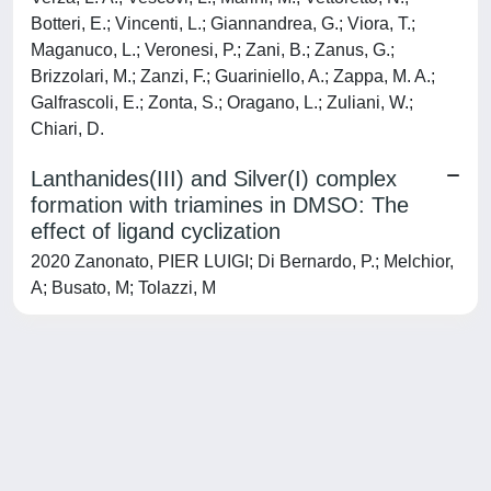
Botteri, E.; Vincenti, L.; Giannandrea, G.; Viora, T.;
Maganuco, L.; Veronesi, P.; Zani, B.; Zanus, G.;
Brizzolari, M.; Zanzi, F.; Guariniello, A.; Zappa, M. A.;
Galfrascoli, E.; Zonta, S.; Oragano, L.; Zuliani, W.;
Chiari, D.
Lanthanides(III) and Silver(I) complex
formation with triamines in DMSO: The
effect of ligand cyclization
2020 Zanonato, PIER LUIGI; Di Bernardo, P.; Melchior,
A; Busato, M; Tolazzi, M
Powered by
IRIS
-
about IRIS
-