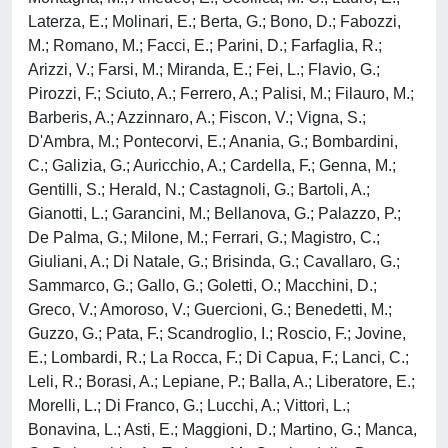
Laterza, E.; Molinari, E.; Berta, G.; Bono, D.; Fabozzi,
M.; Romano, M.; Facci, E.; Parini, D.; Farfaglia, R.;
Arizzi, V.; Farsi, M.; Miranda, E.; Fei, L.; Flavio, G.;
Pirozzi, F.; Sciuto, A.; Ferrero, A.; Palisi, M.; Filauro, M.;
Barberis, A.; Azzinnaro, A.; Fiscon, V.; Vigna, S.;
D'Ambra, M.; Pontecorvi, E.; Anania, G.; Bombardini,
C.; Galizia, G.; Auricchio, A.; Cardella, F.; Genna, M.;
Gentilli, S.; Herald, N.; Castagnoli, G.; Bartoli, A.;
Gianotti, L.; Garancini, M.; Bellanova, G.; Palazzo, P.;
De Palma, G.; Milone, M.; Ferrari, G.; Magistro, C.;
Giuliani, A.; Di Natale, G.; Brisinda, G.; Cavallaro, G.;
Sammarco, G.; Gallo, G.; Goletti, O.; Macchini, D.;
Greco, V.; Amoroso, V.; Guercioni, G.; Benedetti, M.;
Guzzo, G.; Pata, F.; Scandroglio, I.; Roscio, F.; Jovine,
E.; Lombardi, R.; La Rocca, F.; Di Capua, F.; Lanci, C.;
Leli, R.; Borasi, A.; Lepiane, P.; Balla, A.; Liberatore, E.;
Morelli, L.; Di Franco, G.; Lucchi, A.; Vittori, L.;
Bonavina, L.; Asti, E.; Maggioni, D.; Martino, G.; Manca,