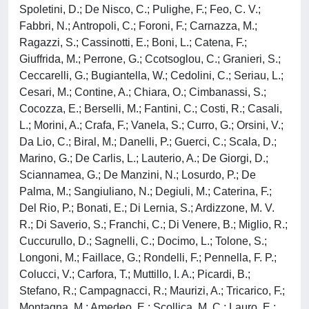
Spoletini, D.; De Nisco, C.; Pulighe, F.; Feo, C. V.;
Fabbri, N.; Antropoli, C.; Foroni, F.; Carnazza, M.;
Ragazzi, S.; Cassinotti, E.; Boni, L.; Catena, F.;
Giuffrida, M.; Perrone, G.; Ccotsoglou, C.; Granieri, S.;
Ceccarelli, G.; Bugiantella, W.; Cedolini, C.; Seriau, L.;
Cesari, M.; Contine, A.; Chiara, O.; Cimbanassi, S.;
Cocozza, E.; Berselli, M.; Fantini, C.; Costi, R.; Casali,
L.; Morini, A.; Crafa, F.; Vanela, S.; Curro, G.; Orsini, V.;
Da Lio, C.; Biral, M.; Danelli, P.; Guerci, C.; Scala, D.;
Marino, G.; De Carlis, L.; Lauterio, A.; De Giorgi, D.;
Sciannamea, G.; De Manzini, N.; Losurdo, P.; De
Palma, M.; Sangiuliano, N.; Degiuli, M.; Caterina, F.;
Del Rio, P.; Bonati, E.; Di Lernia, S.; Ardizzone, M. V.
R.; Di Saverio, S.; Franchi, C.; Di Venere, B.; Miglio, R.;
Cuccurullo, D.; Sagnelli, C.; Docimo, L.; Tolone, S.;
Longoni, M.; Faillace, G.; Rondelli, F.; Pennella, F. P.;
Colucci, V.; Carfora, T.; Muttillo, I. A.; Picardi, B.;
Stefano, R.; Campagnacci, R.; Maurizi, A.; Tricarico, F.;
Montagna, M.; Amedeo, E.; Scollica, M. C.; Lauro, E.;