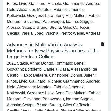
Finos, Livio; Gallinaro, Michele; Giammanco, Andrea;
Held, Alexander; Morales, Fabricio Jiménez;
Kotkowski, Grzegorz; Liew, Seng Pei; Maltoni, Fabio;
Menardi, Giovanna; Papavergou, Ioanna; Saggio,
Alessia; Scarpa, Bruno; Strong, Giles C.; Tosciri,
Cecilia; Varela, João; Vischia, Pietro; Weiler, Andreas
Advances in Multi-Variate Analysis
Methods for New Physics Searches at the
Large Hadron Collider
2021 Stakia, Anna; Dorigo, Tommaso; Banelli,
Giovanni; Bortoletto, Daniela; Casa, Alessandro; de
Castro, Pablo; Delaere, Christophe; Donini, Julien;
Finos, Livio; Gallinaro, Michele; Giammanco, Andrea;
Held, Alexander; Morales, Fabricio Jiménez;
Kotkowski, Grzegorz; Liew, Seng Pei; Maltoni, Fabio;
Menardi, Giovanna; Papavergou, Ioanna; Saggio,
Alessia; Scarpa, Bruno; Strong, Giles C.; Tosciri,
Cecilia; Varela, João; Vischia, Pietro; Weiler, Andreas