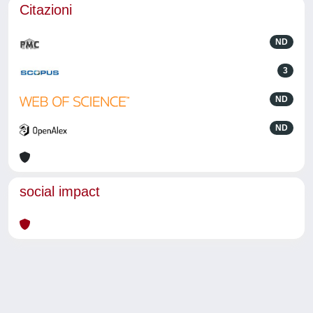
Citazioni
ND
3
ND
ND
social impact