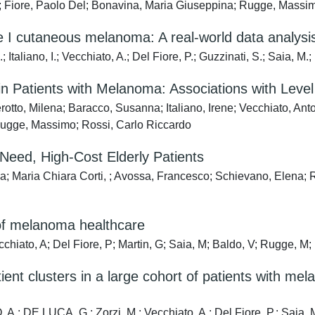
io; Fiore, Paolo Del; Bonavina, Maria Giuseppina; Rugge, Massi
age I cutaneous melanoma: A real-world data analysi
 Italiano, I.; Vecchiato, A.; Del Fiore, P.; Guzzinati, S.; Saia, M.
n Patients with Melanoma: Associations with Level
otto, Milena; Baracco, Susanna; Italiano, Irene; Vecchiato, Anto
 Rugge, Massimo; Rossi, Carlo Riccardo
-Need, High-Cost Elderly Patients
a; Maria Chiara Corti, ; Avossa, Francesco; Schievano, Elena;
s of melanoma healthcare
cchiato, A; Del Fiore, P; Martin, G; Saia, M; Baldo, V; Rugge, M;
patient clusters in a large cohort of patients with 
 A.; DE LUCA, G.; Zorzi, M.; Vecchiato, A.; Del Fiore, P.; Saia, 