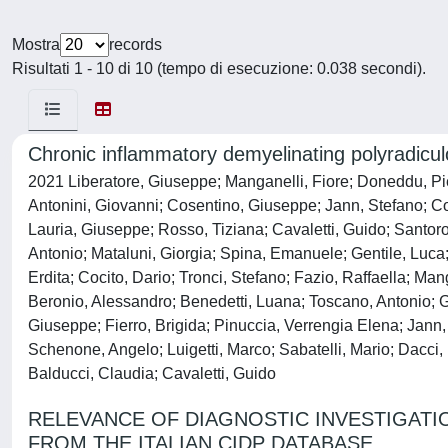
Mostra
records
Risultati 1 - 10 di 10 (tempo di esecuzione: 0.038 secondi).
Chronic inflammatory demyelinating polyradiculo
2021 Liberatore, Giuseppe; Manganelli, Fiore; Doneddu, Piet
Antonini, Giovanni; Cosentino, Giuseppe; Jann, Stefano; Cor
Lauria, Giuseppe; Rosso, Tiziana; Cavaletti, Guido; Santoro,
Antonio; Mataluni, Giorgia; Spina, Emanuele; Gentile, Luca
Erdita; Cocito, Dario; Tronci, Stefano; Fazio, Raffaella; Man
Beronio, Alessandro; Benedetti, Luana; Toscano, Antonio; G
Giuseppe; Fierro, Brigida; Pinuccia, Verrengia Elena; Jann, 
Schenone, Angelo; Luigetti, Marco; Sabatelli, Mario; Dacci, 
Balducci, Claudia; Cavaletti, Guido
RELEVANCE OF DIAGNOSTIC INVESTIGATI
FROM THE ITALIAN CIDP DATABASE