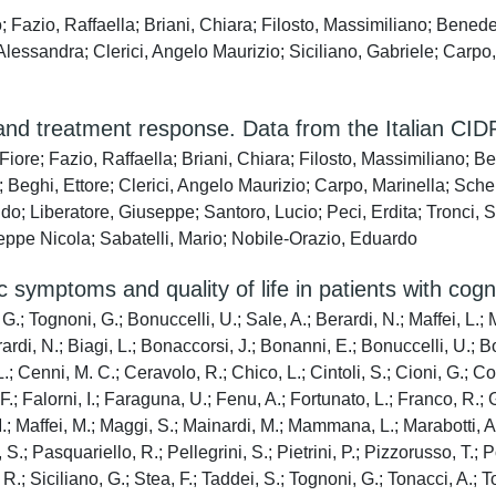
; Fazio, Raffaella; Briani, Chiara; Filosto, Massimiliano; Bened
essandra; Clerici, Angelo Maurizio; Siciliano, Gabriele; Carpo,
n and treatment response. Data from the Italian CI
iore; Fazio, Raffaella; Briani, Chiara; Filosto, Massimiliano; 
 Beghi, Ettore; Clerici, Angelo Maurizio; Carpo, Marinella; Sche
do; Liberatore, Giuseppe; Santoro, Lucio; Peci, Erdita; Tronci, S
eppe Nicola; Sabatelli, Mario; Nobile-Orazio, Eduardo
 symptoms and quality of life in patients with cogni
.; Tognoni, G.; Bonuccelli, U.; Sale, A.; Berardi, N.; Maffei, L.; 
Berardi, N.; Biagi, L.; Bonaccorsi, J.; Bonanni, E.; Bonuccelli, U.;
 L.; Cenni, M. C.; Ceravolo, R.; Chico, L.; Cintoli, S.; Cioni, G.;
F.; Falorni, I.; Faraguna, U.; Fenu, A.; Fortunato, L.; Franco, R.; G
M.; Maffei, M.; Maggi, S.; Mainardi, M.; Mammana, L.; Marabotti, A.;
; Pasquariello, R.; Pellegrini, S.; Pietrini, P.; Pizzorusso, T.; Pol
R.; Siciliano, G.; Stea, F.; Taddei, S.; Tognoni, G.; Tonacci, A.; Tos