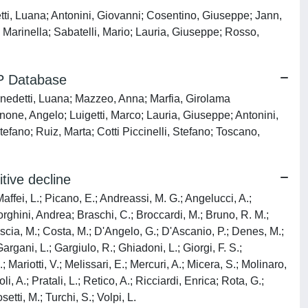
etti, Luana; Antonini, Giovanni; Cosentino, Giuseppe; Jann,
 Marinella; Sabatelli, Mario; Lauria, Giuseppe; Rosso,
DP Database
Benedetti, Luana; Mazzeo, Anna; Marfia, Girolama
none, Angelo; Luigetti, Marco; Lauria, Giuseppe; Antonini,
tefano; Ruiz, Marta; Cotti Piccinelli, Stefano; Toscano,
tive decline
Maffei, L.; Picano, E.; Andreassi, M. G.; Angelucci, A.;
 Borghini, Andrea; Braschi, C.; Broccardi, M.; Bruno, R. M.;
 Coscia, M.; Costa, M.; D'Angelo, G.; D'Ascanio, P.; Denes, M.;
argani, L.; Gargiulo, R.; Ghiadoni, L.; Giorgi, F. S.;
 Mariotti, V.; Melissari, E.; Mercuri, A.; Micera, S.; Molinaro,
i, A.; Pratali, L.; Retico, A.; Ricciardi, Enrica; Rota, G.;
etti, M.; Turchi, S.; Volpi, L.