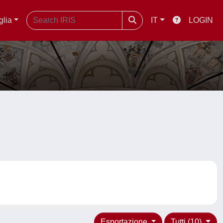
glia
IT
LOGIN
Esportazione
Tutti (10)