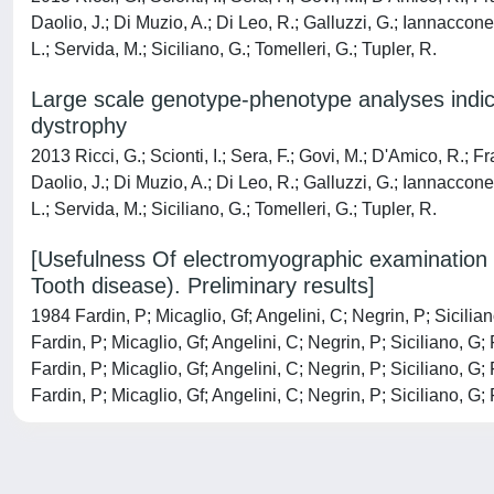
Daolio, J.; Di Muzio, A.; Di Leo, R.; Galluzzi, G.; Iannaccone,
L.; Servida, M.; Siciliano, G.; Tomelleri, G.; Tupler, R.
Large scale genotype-phenotype analyses indica
dystrophy
2013 Ricci, G.; Scionti, I.; Sera, F.; Govi, M.; D'Amico, R.; Fra
Daolio, J.; Di Muzio, A.; Di Leo, R.; Galluzzi, G.; Iannaccone,
L.; Servida, M.; Siciliano, G.; Tomelleri, G.; Tupler, R.
[Usefulness Of electromyographic examination o
Tooth disease). Preliminary results]
1984 Fardin, P; Micaglio, Gf; Angelini, C; Negrin, P; Siciliano
Fardin, P; Micaglio, Gf; Angelini, C; Negrin, P; Siciliano, G; 
Fardin, P; Micaglio, Gf; Angelini, C; Negrin, P; Siciliano, G; 
Fardin, P; Micaglio, Gf; Angelini, C; Negrin, P; Siciliano, G; 