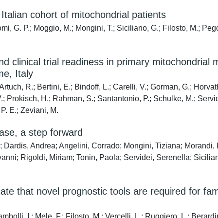
Italian cohort of mitochondrial patients
, G. P.; Moggio, M.; Mongini, T.; Siciliano, G.; Filosto, M.; Pegor
clinical trial readiness in primary mitochondrial 
, Italy
tuch, R.; Bertini, E.; Bindoff, L.; Carelli, V.; Gorman, G.; Horva
 Prokisch, H.; Rahman, S.; Santantonio, P.; Schulke, M.; Servidei
P. E.; Zeviani, M.
ase, a step forward
 Dardis, Andrea; Angelini, Corrado; Mongini, Tiziana; Morandi, L
ni; Rigoldi, Miriam; Tonin, Paola; Servidei, Serenella; Sicilian
te that novel prognostic tools are required for fa
mbolli, I.; Mele, F.; Filosto, M.; Vercelli, L.; Ruggiero, L.; Berardi