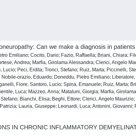
neuropathy: Can we make a diagnosis in patients not
ro Emiliano; Cocito, Dario; Fazio, Raffaella; Briani, Chiara; F
tese, Andrea; Marfia, Girolama Alessandra; Clerici, Angelo Mauri
 Lucio; Peci, Erdita; Tronci, Stefano; Ruiz, Marta; Piccinelli, 
; Nobile‐orazio, Eduardo; Doneddu, Pietro Emiliano; Liberatore,
ganelli, Fiore; Santoro, Lucio; Spina, Emanuele; Ruiz, Marta; Bria
entile, Luca; Mazzeo, Anna; Mataluni, Giorgia; Marfia, Girolam
Stefano; Bianchi, Elisa; Beghi, Ettore; Clerici, Angelo Maurizio
Patrizia; Lauria, Giuseppe; Leonardi, Luca; Antonini, Giovanni; R
ONS IN CHRONIC INFLAMMATORY DEMYELINA