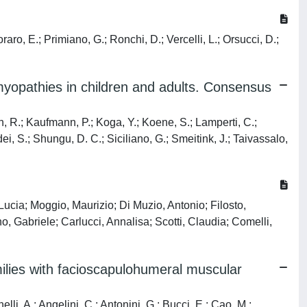
aro, E.; Primiano, G.; Ronchi, D.; Vercelli, L.; Orsucci, D.;
myopathies in children and adults. Consensus
th, R.; Kaufmann, P.; Koga, Y.; Koene, S.; Lamperti, C.;
, S.; Shungu, D. C.; Siciliano, G.; Smeitink, J.; Taivassalo,
ucia; Moggio, Maurizio; Di Muzio, Antonio; Filosto,
o, Gabriele; Carlucci, Annalisa; Scotti, Claudia; Comelli,
milies with facioscapulohumeral muscular
nelli, A.; Angelini, C.; Antonini, G.; Bucci, E.; Cao, M.;