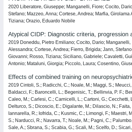
2020 Liberatore, Giuseppe; Manganelli, Fiore; Cocito, Dario
Stefano; Mazzeo, Anna; Cortese, Andrea; Marfia, Girolama Al
Tiziana; Orazio, Eduardo Nobile
Atypical CIDP: Diagnostic criteria, progressio
2019 Doneddu, Pietro Emiliano; Cocito, Dario; Manganelli, F
Alessandra; Cortese, Andrea; Fierro, Brigida; Jann, Stefano;
Giovanni; Rosso, Tiziana; Siciliano, Gabriele; Cavaletti, Gui
Antonio; Mataluni, Giorgia; Piccolo, Laura; Cosentino, Gius
Effects of combined training on neuropsychiatric
2019 Cintoli, S.; Radicchi, C.; Noale, M.; Maggi, S.; Meucci, G
Baldacci, F.; Baroncelli, L.; Begenisic, T.; Bellinvia, P. F.; 
Caleo, M.; Carlesi, C.; Carnicelli, L.; Cartoni, G.; Cecchetti,
Delturco, S.; Dicoscio, E.; Digalante, M.; Dilascio, N.; Faita, 
Iannarella, R.; Iofrida, C.; Kusmic, C.; Limongi, F.; Maestri, 
S.; Narducci, R.; Navarra, T.; Noale, M.; Pagni, C.; Palumbo, S.
Sale, A.; Sbrana, S.; Scabia, G.; Scali, M.; Scelfo, D.; Sicari, 