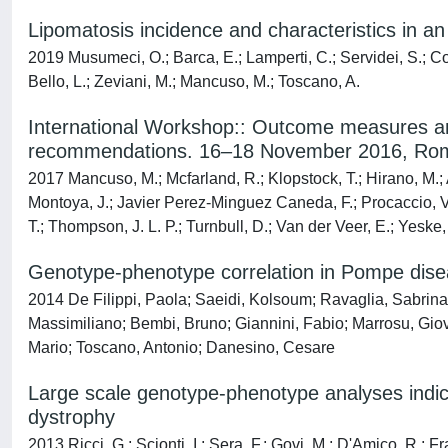
Lipomatosis incidence and characteristics in an 
2019 Musumeci, O.; Barca, E.; Lamperti, C.; Servidei, S.; Comi
Bello, L.; Zeviani, M.; Mancuso, M.; Toscano, A.
International Workshop:: Outcome measures and 
recommendations. 16–18 November 2016, Rome
2017 Mancuso, M.; Mcfarland, R.; Klopstock, T.; Hirano, M.; Ar
Montoya, J.; Javier Perez-Minguez Caneda, F.; Procaccio, V.;
T.; Thompson, J. L. P.; Turnbull, D.; Van der Veer, E.; Yeske, 
Genotype-phenotype correlation in Pompe dise
2014 De Filippi, Paola; Saeidi, Kolsoum; Ravaglia, Sabrina;
Massimiliano; Bembi, Bruno; Giannini, Fabio; Marrosu, Giovan
Mario; Toscano, Antonio; Danesino, Cesare
Large scale genotype-phenotype analyses indica
dystrophy
2013 Ricci, G.; Scionti, I.; Sera, F.; Govi, M.; D'Amico, R.; Fra