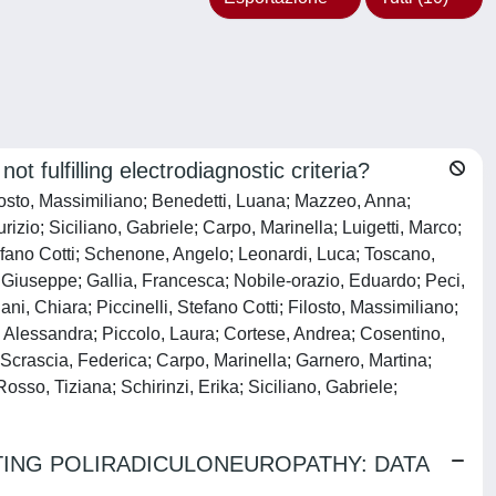
 fulfilling electrodiagnostic criteria?
ilosto, Massimiliano; Benedetti, Luana; Mazzeo, Anna;
zio; Siciliano, Gabriele; Carpo, Marinella; Luigetti, Marco;
Stefano Cotti; Schenone, Angelo; Leonardi, Luca; Toscano,
 Giuseppe; Gallia, Francesca; Nobile‐orazio, Eduardo; Peci,
ni, Chiara; Piccinelli, Stefano Cotti; Filosto, Massimiliano;
a Alessandra; Piccolo, Laura; Cortese, Andrea; Cosentino,
; Scrascia, Federica; Carpo, Marinella; Garnero, Martina;
osso, Tiziana; Schirinzi, Erika; Siciliano, Gabriele;
TING POLIRADICULONEUROPATHY: DATA