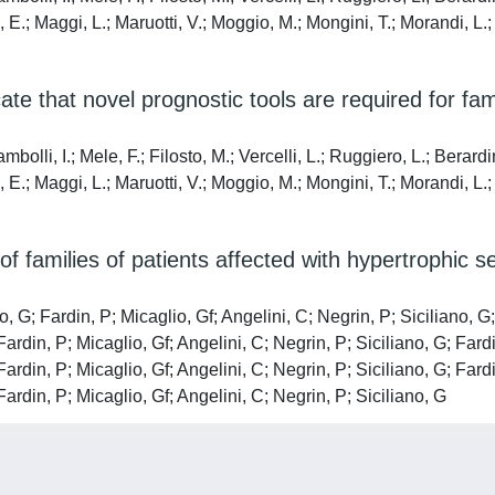
 E.; Maggi, L.; Maruotti, V.; Moggio, M.; Mongini, T.; Morandi, L.; 
te that novel prognostic tools are required for fa
mbolli, I.; Mele, F.; Filosto, M.; Vercelli, L.; Ruggiero, L.; Berardi
 E.; Maggi, L.; Maruotti, V.; Moggio, M.; Mongini, T.; Morandi, L.; 
f families of patients affected with hypertrophic
, G; Fardin, P; Micaglio, Gf; Angelini, C; Negrin, P; Siciliano, G;
Fardin, P; Micaglio, Gf; Angelini, C; Negrin, P; Siciliano, G; Fardi
Fardin, P; Micaglio, Gf; Angelini, C; Negrin, P; Siciliano, G; Fardi
Fardin, P; Micaglio, Gf; Angelini, C; Negrin, P; Siciliano, G