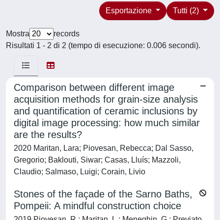
Esportazione
Tutti (2)
Mostra
records
Risultati 1 - 2 di 2 (tempo di esecuzione: 0.006 secondi).
Comparison between different image
acquisition methods for grain-size analysis
and quantification of ceramic inclusions by
digital image processing: how much similar
are the results?
2020 Maritan, Lara; Piovesan, Rebecca; Dal Sasso,
Gregorio; Baklouti, Siwar; Casas, Lluís; Mazzoli,
Claudio; Salmaso, Luigi; Corain, Livio
Stones of the façade of the Sarno Baths,
Pompeii: A mindful construction choice
2019 Piovesan, R.; Maritan, L.; Meneghin, G.; Previato,