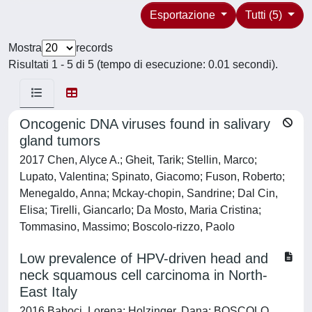
Esportazione
Tutti (5)
Mostra
records
Risultati 1 - 5 di 5 (tempo di esecuzione: 0.01 secondi).
Oncogenic DNA viruses found in salivary
gland tumors
2017 Chen, Alyce A.; Gheit, Tarik; Stellin, Marco;
Lupato, Valentina; Spinato, Giacomo; Fuson, Roberto;
Menegaldo, Anna; Mckay-chopin, Sandrine; Dal Cin,
Elisa; Tirelli, Giancarlo; Da Mosto, Maria Cristina;
Tommasino, Massimo; Boscolo-rizzo, Paolo
Low prevalence of HPV-driven head and
neck squamous cell carcinoma in North-
East Italy
2016 Baboci, Lorena; Holzinger, Dana; BOSCOLO