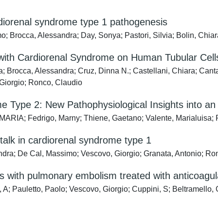
rdiorenal syndrome type 1 pathogenesis
; Brocca, Alessandra; Day, Sonya; Pastori, Silvia; Bolin, Chia
 with Cardiorenal Syndrome on Human Tubular Cell
rocca, Alessandra; Cruz, Dinna N.; Castellani, Chiara; Cantal
 Giorgio; Ronco, Claudio
e Type 2: New Pathophysiological Insights into an
A MARIA; Fedrigo, Marny; Thiene, Gaetano; Valente, Marialuisa;
k in cardiorenal syndrome type 1
ndra; De Cal, Massimo; Vescovo, Giorgio; Granata, Antonio; Ro
ts with pulmonary embolism treated with anticoagul
 A; Pauletto, Paolo; Vescovo, Giorgio; Cuppini, S; Beltramello, 