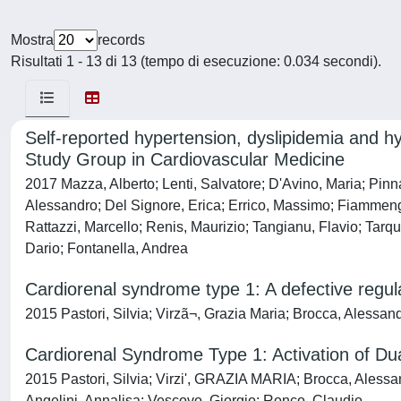
Mostra
records
Risultati 1 - 13 di 13 (tempo di esecuzione: 0.034 secondi).
Self-reported hypertension, dyslipidemia and h
Study Group in Cardiovascular Medicine
2017 Mazza, Alberto; Lenti, Salvatore; D'Avino, Maria; Pin
Alessandro; Del Signore, Erica; Errico, Massimo; Fiammengo
Rattazzi, Marcello; Renis, Maurizio; Tangianu, Flavio; Tarq
Dario; Fontanella, Andrea
Cardiorenal syndrome type 1: A defective regul
2015 Pastori, Silvia; Virzã¬, Grazia Maria; Brocca, Alessa
Cardiorenal Syndrome Type 1: Activation of Du
2015 Pastori, Silvia; Virzi', GRAZIA MARIA; Brocca, Aless
Angelini, Annalisa; Vescovo, Giorgio; Ronco, Claudio