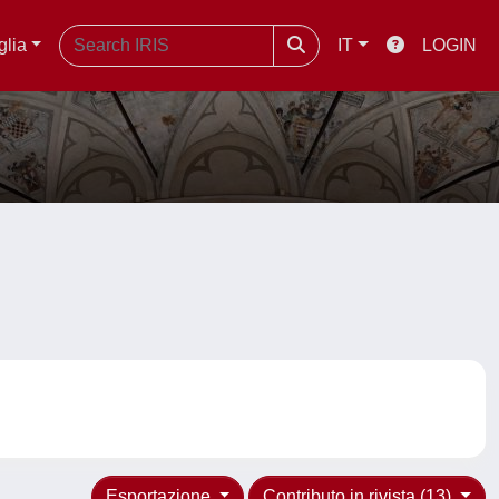
glia
IT
LOGIN
Esportazione
Contributo in rivista (13)