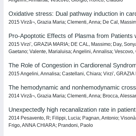
Oxidative stress: Dual pathway induction in ca
2015 Virzã¬, Grazia Maria; Clementi, Anna; De Cal, Massimo
Pro-Apoptotic Effects of Plasma from Patients
2015 Virzi', GRAZIA MARIA; DE CAL, Massimo; Day, Sonya; B
Gaetano; Valente, Marialuisa; Angelini, Annalisa; Vescovo,
The Role of Congestion in Cardiorenal Syndrom
2015 Angelini, Annalisa; Castellani, Chiara; Virzi', GRAZI
The hemodynamic and nonhemodynamic crosstal
2014 Virzã¬, Grazia Maria; Clementi, Anna; Brocca, Alessa
Unexpectedly high recanalization rate in patien
2014 Pesavento, R; Filippi, Lucia; Pagnan, Antonio; Visonà,
Frigo, ANNA CHIARA; Prandoni, Paolo