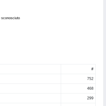
e sconosciuto
#
752
468
299