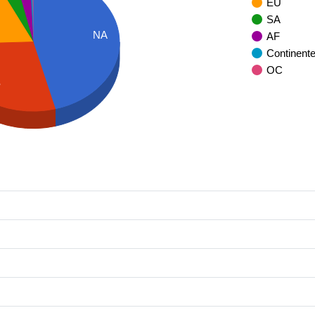
EU
SA
NA
AF
Continent
OC
S