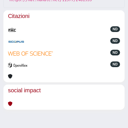
Citazioni
ND
ND
ND
ND
social impact