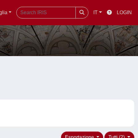
glia
IT
LOGIN
Esportazione
Tutti (2)