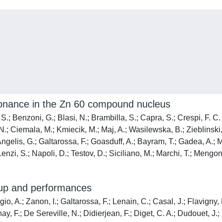
esonance in the Zn 60 compound nucleus
; Benzoni, G.; Blasi, N.; Brambilla, S.; Capra, S.; Crespi, F. C. L.
 N.; Ciemala, M.; Kmiecik, M.; Maj, A.; Wasilewska, B.; Zieblinski,
 Angelis, G.; Galtarossa, F.; Goasduff, A.; Bayram, T.; Gadea, A.; 
nzi, S.; Napoli, D.; Testov, D.; Siciliano, M.; Marchi, T.; Mengon
p and performances
 A.; Zanon, I.; Galtarossa, F.; Lenain, C.; Casal, J.; Flavigny, 
nay, F.; De Sereville, N.; Didierjean, F.; Diget, C. A.; Dudouet,