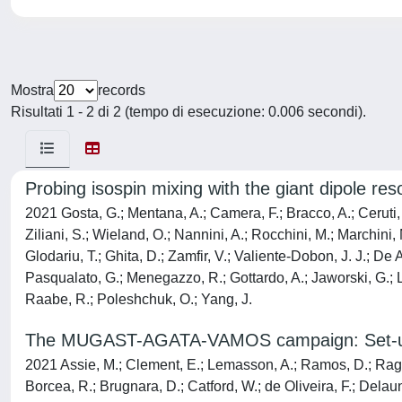
Mostra
records
Risultati 1 - 2 di 2 (tempo di esecuzione: 0.006 secondi).
Probing isospin mixing with the giant dipole r
2021 Gosta, G.; Mentana, A.; Camera, F.; Bracco, A.; Ceruti, S.
Ziliani, S.; Wieland, O.; Nannini, A.; Rocchini, M.; Marchini,
Glodariu, T.; Ghita, D.; Zamfir, V.; Valiente-Dobon, J. J.; De
Pasqualato, G.; Menegazzo, R.; Gottardo, A.; Jaworski, G.; Le
Raabe, R.; Poleshchuk, O.; Yang, J.
The MUGAST-AGATA-VAMOS campaign: Set-u
2021 Assie, M.; Clement, E.; Lemasson, A.; Ramos, D.; Raggio,
Borcea, R.; Brugnara, D.; Catford, W.; de Oliveira, F.; Delau