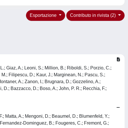
Esportazione
Contributo in rivista (2)
; Giaz, A.; Leoni, S.; Million, B.; Riboldi, S.; Porzio, C.;
 M.; Filipescu, D.; Kaur, J.; Marginean, N.; Pascu, S.;
Montaner, A.; Zanon, I.; Brugnara, D.; Gozzelino, A.;
i, D.; Bazzacco, D.; Boso, A.; John, P. R.; Recchia, F.;
F.; Matta, A.; Mengoni, D.; Beaumel, D.; Blumenfeld, Y.;
 J.; Fernandez-Dominguez, B.; Fougeres, C.; Fremont, G.;