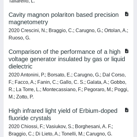
Taffarello, L.
Cavity magnon polariton based precision
magnetometry
2020 Crescini, N.; Braggio, C.; Carugno, G.; Ortolan, A.;
Ruoso, G.
Comparison of the performance of a high
voltage generator insulated by gas or liquid
dielectric
2020 Antonini, P.; Borsato, E.; Carugno, G.; Dal Corso,
F.; Facco, A.; Fanin, C.; Gallo, C. S.; Galata, A.; Gobbo,
R.; La Torre, L.; Montecassiano, F.; Pegoraro, M.; Poggi,
M.; Zotto, P.
High infrared light yield of Erbium-doped
fluoride crystals
2020 Chiossi, F.; Vasiukov, S.; Borghesani, A. F.;
Braggio, C.; Di Lieto, A.; Tonelli, M.; Carugno, G.