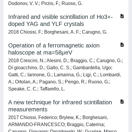
Dodonov, V. V.; Pirzio, F.; Ruoso, G.
Infrared and visible scintillation of Ho3+-
doped YAG and YLF crystals
2018 Chiossi, F.; Borghesani, A. F.; Carugno, G.
Operation of a ferromagnetic axion
haloscope at ma=58μeV
2018 Crescini, N.; Alesini, D.; Braggio, C.; Carugno, G.;
Di gioacchino, D.; Gallo, C. S.; Gambardella, Ugo;
Gatti, C.; Iannone, G.; Lamanna, G.; Ligi, C.; Lombardi,
A.; Ortolan, A.; Pagano, S.; Pengo, R.; Ruoso, G.;
Speake, C. C.; Taffarello, L.
A new technique for infrared scintillation
measurements
2017 Chiossi, Federico; Brylew, K.; Borghesani,
ARMANDO-FRANCESCO; Braggio, Caterina;
Carugno, Giovanni; Drozdowski, W.; Guarise, Marco