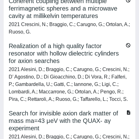
Coherent coupling between multiple
ferrimagnetic spheres and a microwave
cavity at millikelvin temperatures
2021 Crescini, N.; Braggio, C.; Carugno, G.; Ortolan, A.;
Ruoso, G.
Realization of a high quality factor
resonator with hollow dielectric cylinders
for axion searches
2021 Alesini, D.; Braggio, C.; Carugno, G.; Crescini, N.;
D' Agostino, D.; Di Gioacchino, D.; Di Vora, R.; Falferi,
P.; Gambardella, U.; Gatti, C.; Iannone, G.; Ligi, C.;
Lombardi, A.; Maccarrone, G.; Ortolan, A.; Pengo, R.;
Pira, C.; Rettaroli, A.; Ruoso, G.; Taffarello, L.; Tocci, S.
Search for invisible axion dark matter of
mass ma=43 μeV with the QUAX- aγ
experiment
2021 Alesini, D.; Braggio, C.; Carugno, G.; Crescini, N.;