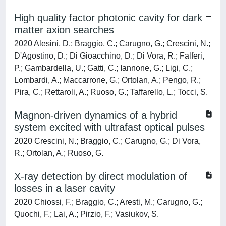
High quality factor photonic cavity for dark
matter axion searches
2020 Alesini, D.; Braggio, C.; Carugno, G.; Crescini, N.;
D'Agostino, D.; Di Gioacchino, D.; Di Vora, R.; Falferi,
P.; Gambardella, U.; Gatti, C.; Iannone, G.; Ligi, C.;
Lombardi, A.; Maccarrone, G.; Ortolan, A.; Pengo, R.;
Pira, C.; Rettaroli, A.; Ruoso, G.; Taffarello, L.; Tocci, S.
Magnon-driven dynamics of a hybrid
system excited with ultrafast optical pulses
2020 Crescini, N.; Braggio, C.; Carugno, G.; Di Vora,
R.; Ortolan, A.; Ruoso, G.
X-ray detection by direct modulation of
losses in a laser cavity
2020 Chiossi, F.; Braggio, C.; Aresti, M.; Carugno, G.;
Quochi, F.; Lai, A.; Pirzio, F.; Vasiukov, S.