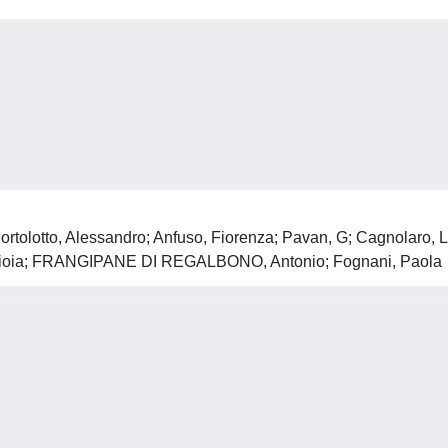
G; Bortolotto, Alessandro; Anfuso, Fiorenza; Pavan, G; Cagnola
i, Gioia; FRANGIPANE DI REGALBONO, Antonio; Fognani, Paola